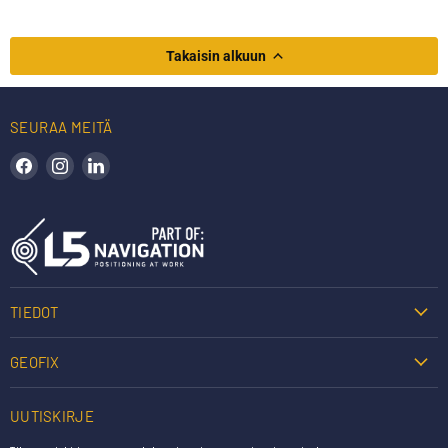
Takaisin alkuun
SEURAA MEITÄ
Löydä meidät Facebookista
Löydä meidät Instagramista
Löydä meidät LinkedInistä
TIEDOT
GEOFIX
UUTISKIRJE