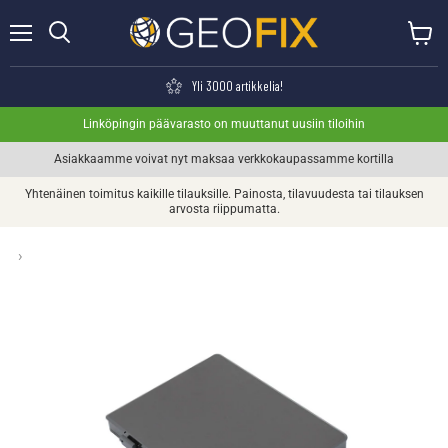
Valikko
Näytä o
Haku
Yli 3000 artikkelia!
Linköpingin päävarasto on muuttanut uusiin tiloihin
Asiakkaamme voivat nyt maksaa verkkokaupassamme kortilla
Yhtenäinen toimitus kaikille tilauksille. Painosta, tilavuudesta tai tilauksen
arvosta riippumatta.
›