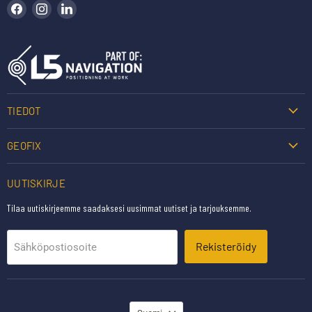
Löydä meidät Facebookista
Löydä meidät Instagramista
Löydä meidät LinkedInistä
TIEDOT
GEOFIX
UUTISKIRJE
Tilaa uutiskirjeemme saadaksesi uusimmat uutiset ja tarjouksemme.
Rekisteröidy
Sähköpostiosoite
KIELI