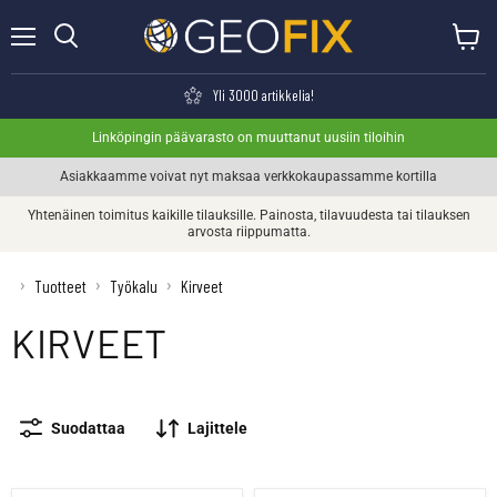
Valikko
Näytä o
Haku
Yli 3000 artikkelia!
Linköpingin päävarasto on muuttanut uusiin tiloihin
Asiakkaamme voivat nyt maksaa verkkokaupassamme kortilla
Yhtenäinen toimitus kaikille tilauksille. Painosta, tilavuudesta tai tilauksen
arvosta riippumatta.
›
›
›
Tuotteet
Työkalu
Kirveet
KIRVEET
Suodattaa
Lajittele