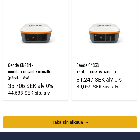
Geode GNS3M -monitaajuusantennimalli (päivitettävä)
Geode GNS3S Yksitaajuusvastaanotin
Geode GNS3M -
Geode GNS3S
monitaajuusantennimalli
Yksitaajuusvastaanotin
(päivitettävä)
31,247 SEK
alv 0%
35,706 SEK
alv 0%
39,059 SEK
sis. alv
44,633 SEK
sis. alv
Takaisin alkuun