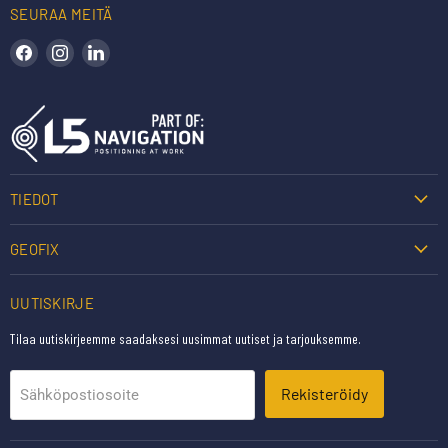
SEURAA MEITÄ
Löydä meidät Facebookista
Löydä meidät Instagramista
Löydä meidät LinkedInistä
TIEDOT
GEOFIX
UUTISKIRJE
Tilaa uutiskirjeemme saadaksesi uusimmat uutiset ja tarjouksemme.
Rekisteröidy
Sähköpostiosoite