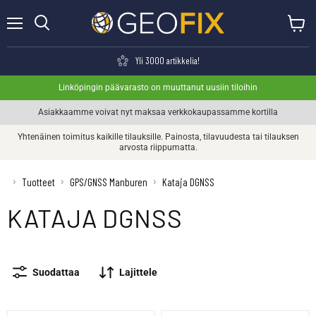
Valikko
Näytä o
Haku
Yli 3000 artikkelia!
Linköpingin päävarasto on muuttanut uusiin tiloihin
Asiakkaamme voivat nyt maksaa verkkokaupassamme kortilla
Yhtenäinen toimitus kaikille tilauksille. Painosta, tilavuudesta tai tilauksen
arvosta riippumatta.
›
›
›
Tuotteet
GPS/GNSS Manburen
Kataja DGNSS
KATAJA DGNSS
Suodattaa
Lajittele