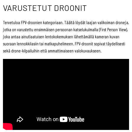
VARUSTETUT DROONIT
Tervetuloa FPV-droonien kategoriaan. Täältä löydät laajan valikoiman droneja,
jotka on varustettu ensimmäisen persoonan katselukulmalla (First Person View),
joka antaa ainutlaatuisen lentokokemuksen lähettämällä kameran kuvan
suoraan lennokkilasiin tai matkapuhelimeen. FPV-droonit sopivat täydellisesti
sekä drone-kilpailuihin että ammattimaiseen valokuvaukseen.