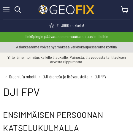
Valikko
Näytä o
Haku
Yli 3000 artikkelia!
Linköpingin päävarasto on muuttanut uusiin tiloihin
Asiakkaamme voivat nyt maksaa verkkokaupassamme kortilla
Yhtenäinen toimitus kaikille tilauksille. Painosta, tilavuudesta tai tilauksen
arvosta riippumatta.
›
›
›
Droonit ja robotit
DJI-droneja ja lisävarusteita
DJI FPV
DJI FPV
ENSIMMÄISEN PERSOONAN
KATSELUKULMALLA