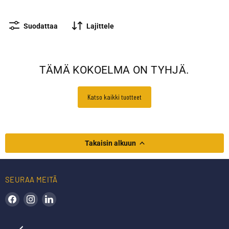
Suodattaa
Lajittele
TÄMÄ KOKOELMA ON TYHJÄ.
Katso kaikki tuotteet
Takaisin alkuun
SEURAA MEITÄ
Löydä meidät Facebookista
Löydä meidät Instagramista
Löydä meidät LinkedInistä