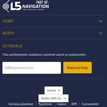
TIEDOT
GEOFIX
UUTISKIRJE
Tilaa uutiskirjeemme saadaksesi uusimmat uutiset ja tarjouksemme.
Rekisteröidy
Sähköpostiosoite
KIELI
Suomi
MAA
Ruotsi
(SEK kr)
Toimitus ja palautukset
Myyntiehdot
Evästeet
GDPR
Vuokrausehdot