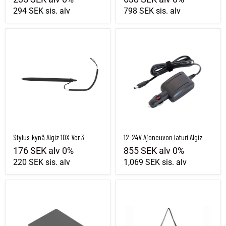
294 SEK
sis. alv
798 SEK
sis. alv
Stylus-kynä Algiz 10X Ver 3
12-24V Ajoneuvon laturi Algiz
Stylus-kynä Algiz 10X Ver 3
12-24V Ajoneuvon laturi Algiz
176 SEK
alv 0%
855 SEK
alv 0%
220 SEK
sis. alv
1,069 SEK
sis. alv
Algiz 10X:n vakioakku
Algiz 8X -kantolaukku olkahihnalla