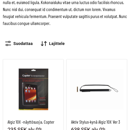
nulla et, euismod ligula. Kokonaisluku vitae urna luctus odio facilisis rhoncus.
Nunc nisl dui, consequat id condimentum ut, dictum non lorem. Vivamus
feugiat vehicula fermentum. Praesent vulputate sagittis purus et volutpat. Nunc
faucibus congue ullamcorper.
Suodattaa
Lajittele
Algiz 10X -näyttösuoja, Copter
Aktiv Stylus-kynä Algiz 10X Ver 3
Algiz 10X -näyttösuoja, Copter
Aktiv Stylus-kynä Algiz 10X Ver 3
235 SEK
alv 0%
638 SEK
alv 0%