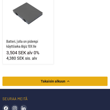
Batteri, jolla on pidempi
käyttöaika Algiz 10X:lle
3,504 SEK
alv 0%
4,380 SEK
sis. alv
Takaisin alkuun
SEURAA MEITÄ
Löydä meidät Facebookista
Löydä meidät Instagramista
Löydä meidät LinkedInistä