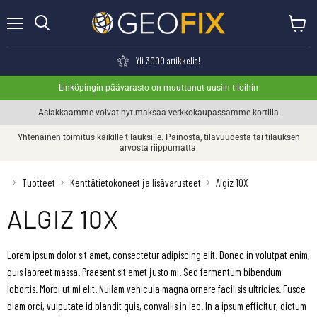
Valikko
Näytä o
Haku
Yli 3000 artikkelia!
Linköpingin päävarasto on muuttanut uusiin tiloihin
Asiakkaamme voivat nyt maksaa verkkokaupassamme kortilla
Yhtenäinen toimitus kaikille tilauksille. Painosta, tilavuudesta tai tilauksen
arvosta riippumatta.
›
›
›
Tuotteet
Kenttätietokoneet ja lisävarusteet
Algiz 10X
ALGIZ 10X
Lorem ipsum dolor sit amet, consectetur adipiscing elit. Donec in volutpat enim,
quis laoreet massa. Praesent sit amet justo mi. Sed fermentum bibendum
lobortis. Morbi ut mi elit. Nullam vehicula magna ornare facilisis ultricies. Fusce
diam orci, vulputate id blandit quis, convallis in leo. In a ipsum efficitur, dictum