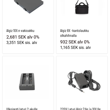
Algiz 10X:n vakioakku
Algiz 8X -kantolaukku
olkahihnalla
2,681 SEK
alv 0%
932 SEK
alv 0%
3,351 SEK
sis. alv
1,165 SEK
sis. alv
Ulkoisesti laturi 2 akulle
220V Laturi Algiz 7:lle ja 10X:lle
Ulkoisesti laturi 2 akulle
220V Laturi Algiz 7:lle ja 10X:lle