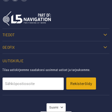
TIEDOT
GEOFIX
UUTISKIRJE
Tilaa uutiskirjeemme saadaksesi uusimmat uutiset ja tarjouksemme.
Rekisteröidy
Sähköpostiosoite
KIELI
Suomi