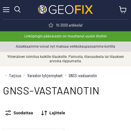
Valikko
Näytä o
Haku
Yli 3000 artikkelia!
Linköpingin päävarasto on muuttanut uusiin tiloihin
Asiakkaamme voivat nyt maksaa verkkokaupassamme kortilla
Yhtenäinen toimitus kaikille tilauksille. Painosta, tilavuudesta tai tilauksen
arvosta riippumatta.
›
›
›
Tarjous
Varaston tyhjennykset
GNSS-vastaanotin
GNSS-VASTAANOTIN
Suodattaa
Lajittele