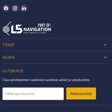
Löydä meidät Facebookista
Löydä meidät Instagramista
Löydä meidät LinkedInistä
TIEDOT
GEOFIX
UUTISKIRJE
Tilaa uutiskirjeemme saadaksesi uusimmat uutiset ja tarjouksemme.
Rekisteröidy
Sähköpostiosoite