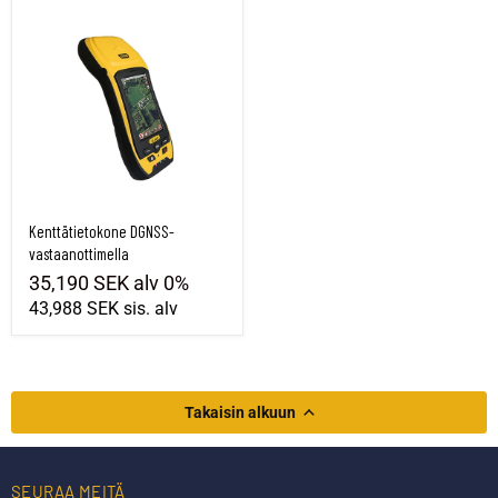
Kenttätietokone DGNSS-vastaanottimella
Kenttätietokone DGNSS-
vastaanottimella
35,190 SEK
alv 0%
43,988 SEK
sis. alv
Takaisin alkuun
SEURAA MEITÄ