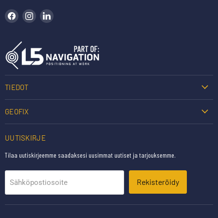
Löydä meidät Facebookista
Löydä meidät Instagramista
Löydä meidät LinkedInistä
TIEDOT
GEOFIX
UUTISKIRJE
Tilaa uutiskirjeemme saadaksesi uusimmat uutiset ja tarjouksemme.
Rekisteröidy
Sähköpostiosoite