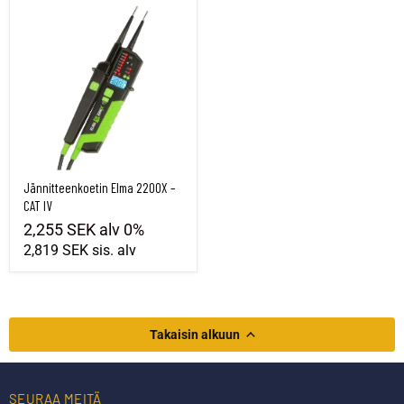
Jännitteenkoetin Elma 2200X – CAT IV
Jännitteenkoetin Elma 2200X –
CAT IV
2,255 SEK
alv 0%
2,819 SEK
sis. alv
Takaisin alkuun
SEURAA MEITÄ