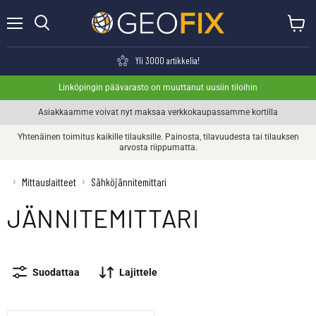
Valikko
Näytä o
Haku
Yli 3000 artikkelia!
Linköpingin päävarasto on muuttanut uusiin tiloihin
Asiakkaamme voivat nyt maksaa verkkokaupassamme kortilla
Yhtenäinen toimitus kaikille tilauksille. Painosta, tilavuudesta tai tilauksen
arvosta riippumatta.
›
›
Mittauslaitteet
Sähköjännitemittari
JÄNNITEMITTARI
Suodattaa
Lajittele