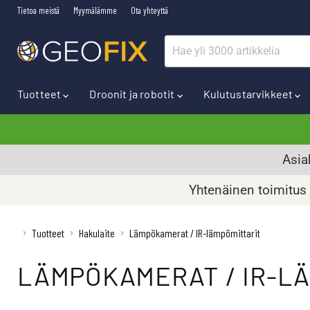
Tietoa meistä
Myymälämme
Ota yhteyttä
Tuotteet
Droonit ja robotit
Kulutustarvikkeet
Asia
Yhtenäinen toimitus k
›
›
›
Tuotteet
Hakulaite
Lämpökamerat / IR-lämpömittarit
LÄMPÖKAMERAT / IR-L