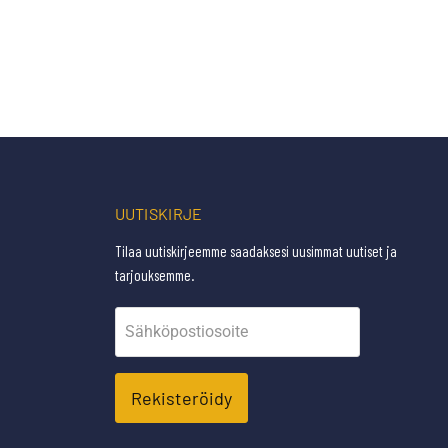
UUTISKIRJE
Tilaa uutiskirjeemme saadaksesi uusimmat uutiset ja
tarjouksemme.
Sähköpostiosoite
Rekisteröidy