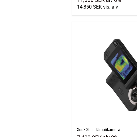
14,850 SEK
sis. alv
Seek Shot -lämpökamera
Seek Shot -lämpökamera