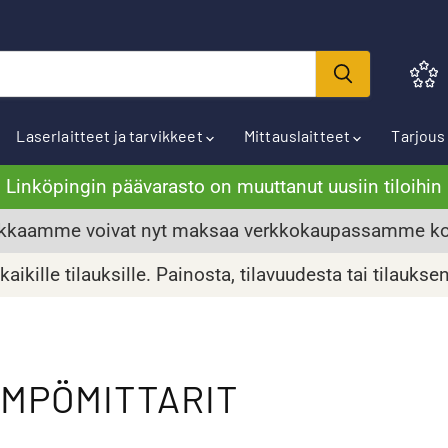
Laserlaitteet ja tarvikkeet
Mittauslaitteet
Tarjou
Linköpingin päävarasto on muuttanut uusiin tiloihin
kkaamme voivat nyt maksaa verkkokaupassamme kor
aikille tilauksille. Painosta, tilavuudesta tai tilaukse
ÄMPÖMITTARIT