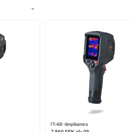
FTI 400 -lämpökamera
FTI 400 -lämpökamera
7,560 SEK
alv 0%