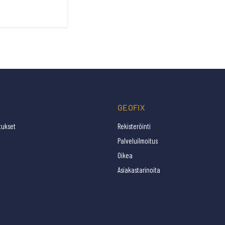
GEOFIX
tukset
Rekisteröinti
Palveluilmoitus
Oikea
Asiakastarinoita