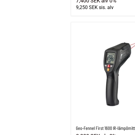
7,400 SEK
alv 0%
9,250 SEK
sis. alv
Geo-Fennel First 1600 IR-lämpömitt
Geo-Fennel First 1600 IR-lämpömitt