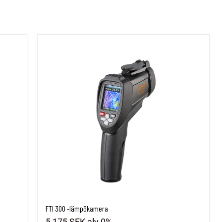
FTI 300 -lämpökamera
FTI 300 -lämpökamera
5,175 SEK
alv 0%