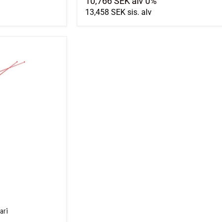
10,766 SEK
alv 0%
13,458 SEK
sis. alv
ari
ari