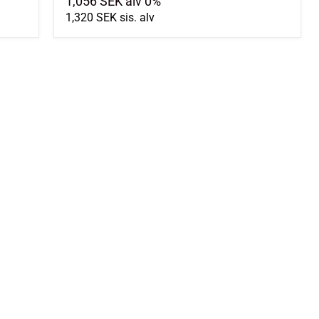
1,056 SEK
alv 0%
1,320 SEK
sis. alv