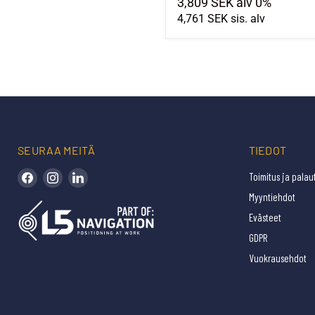
3,809 SEK
alv 0%
4,761 SEK
sis. alv
SEURAA MEITÄ
TIEDOT
Löydä meidät Facebookista
Löydä meidät Instagramista
Löydä meidät LinkedInistä
Toimitus ja palau
Myyntiehdot
Evästeet
GDPR
Vuokrausehdot