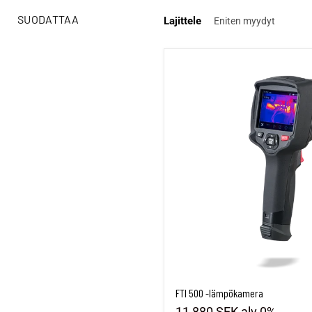
SUODATTAA
Lajittele
FTI 500 -lämpökamera
FTI 500 -lämpökamera
11,880 SEK
alv 0%