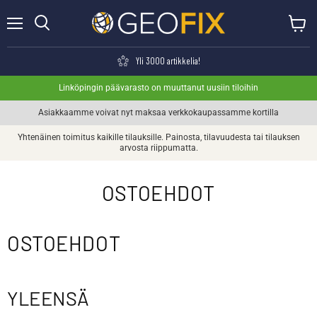
Valikko
Näytä o
Haku
Yli 3000 artikkelia!
Linköpingin päävarasto on muuttanut uusiin tiloihin
Asiakkaamme voivat nyt maksaa verkkokaupassamme kortilla
Yhtenäinen toimitus kaikille tilauksille. Painosta, tilavuudesta tai tilauksen
arvosta riippumatta.
OSTOEHDOT
OSTOEHDOT
YLEENSÄ