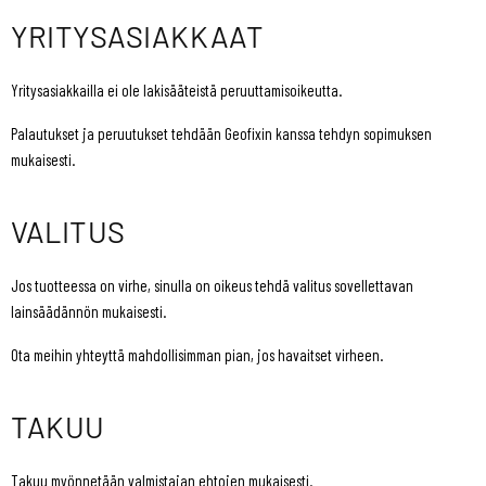
YRITYSASIAKKAAT
Yritysasiakkailla ei ole lakisääteistä peruuttamisoikeutta.
Palautukset ja peruutukset tehdään Geofixin kanssa tehdyn sopimuksen
mukaisesti.
VALITUS
Jos tuotteessa on virhe, sinulla on oikeus tehdä valitus sovellettavan
lainsäädännön mukaisesti.
Ota meihin yhteyttä mahdollisimman pian, jos havaitset virheen.
TAKUU
Takuu myönnetään valmistajan ehtojen mukaisesti.