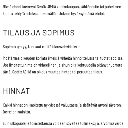
Nämä ehdot koskevat Geofix AB:ltä verkkokaupan, sähköpostin tai puhelimen
kautta tehtyjä ostoksia. Tekemällä ostoksen hyväksyt nämä ehdot.
TILAUS JA SOPIMUS
Sopimus syntyy, kun saat meiltä tilausvahvistuksen.
Pidätämme oikeuden korjata ilmeisiä virheitä hinnoittelussa tai tuotetiedoissa.
Jos ilmoitettu hinta on virheellinen ja sinun olisi kohtuudella pitänyt huomata
tämä, Geofix AB:llä on oikeus muuttaa hintaa tai peruuttaa tilaus.
HINNAT
Kaikki hinnat on ilmoitettu nykyisessä valuutassa ja sisältävät arvonlisäveron,
jos se on mainittu.
EU:n ulkopuolelle toimitettaessa voidaan soveltaa tullimaksuja, arvonlisäveroa