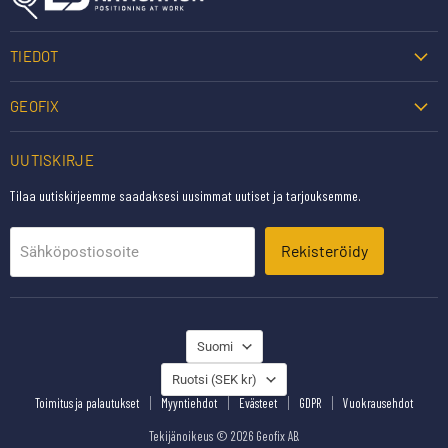
TIEDOT
GEOFIX
UUTISKIRJE
Tilaa uutiskirjeemme saadaksesi uusimmat uutiset ja tarjouksemme.
Rekisteröidy
Sähköpostiosoite
KIELI
Suomi
MAA
Ruotsi
(SEK kr)
Toimitus ja palautukset
Myyntiehdot
Evästeet
GDPR
Vuokrausehdot
Tekijänoikeus © 2026 Geofix AB.