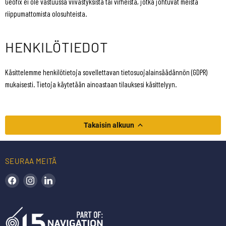
Geofix ei ole vastuussa viivästyksistä tai virheistä, jotka johtuvat meistä
riippumattomista olosuhteista.
HENKILÖTIEDOT
Käsittelemme henkilötietoja sovellettavan tietosuojalainsäädännön (GDPR)
mukaisesti. Tietoja käytetään ainoastaan ​​tilauksesi käsittelyyn.
Takaisin alkuun
SEURAA MEITÄ
Löydä meidät Facebookista
Löydä meidät Instagramista
Löydä meidät LinkedInistä