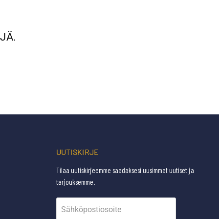
JÄ.
UUTISKIRJE
Tilaa uutiskirjeemme saadaksesi uusimmat uutiset ja
tarjouksemme.
Sähköpostiosoite