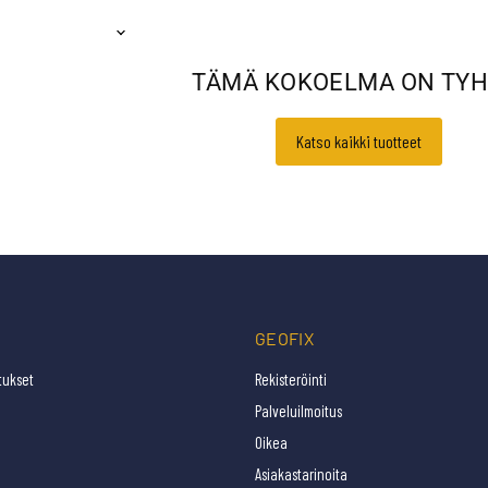
TÄMÄ KOKOELMA ON TYH
Katso kaikki tuotteet
GEOFIX
tukset
Rekisteröinti
Palveluilmoitus
Oikea
Asiakastarinoita