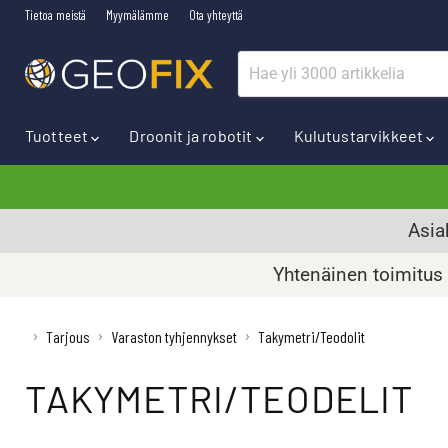
Tietoa meistä
Myymälämme
Ota yhteyttä
Tuotteet
Droonit ja robotit
Kulutustarvikkeet
Asia
Yhtenäinen toimitus k
›
›
›
Tarjous
Varaston tyhjennykset
Takymetri/Teodolit
TAKYMETRI/TEODELIT