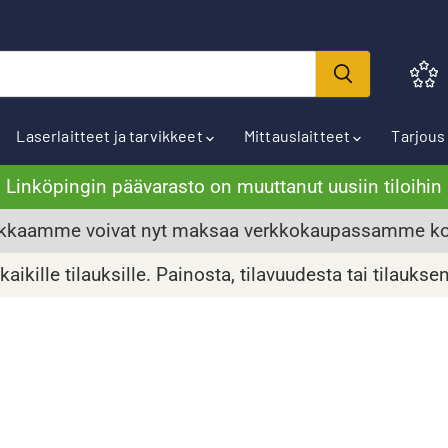
Laserlaitteet ja tarvikkeet
Mittauslaitteet
Tarjou
Linköpingin päävarasto on muuttanut uusiin tiloihin
kkaamme voivat nyt maksaa verkkokaupassamme kor
aikille tilauksille. Painosta, tilavuudesta tai tilaukse