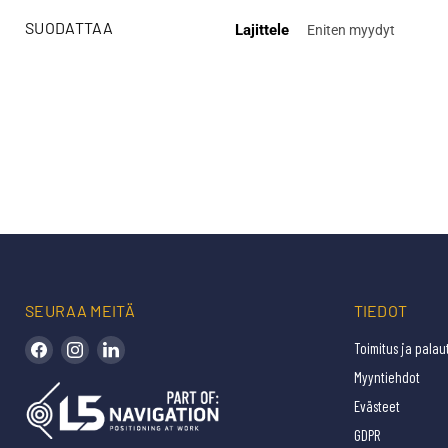
SUODATTAA
Lajittele
SEURAA MEITÄ
TIEDOT
Löydä meidät Facebookista
Löydä meidät Instagramista
Löydä meidät LinkedInistä
Toimitus ja palau
Myyntiehdot
Evästeet
GDPR