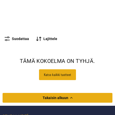
Algiz 10 XR
Algiz 10X
Algiz 8X
Algiz RT8
Juniper Mesa 3 -
Juniper Mesa 4
tarvikkeet
Juniper Mesa PRO
Leica-lisävarusteet
Getac
Suodattaa
Lajittele
TÄMÄ KOKOELMA ON TYHJÄ.
Katso kaikki tuotteet
Takaisin alkuun