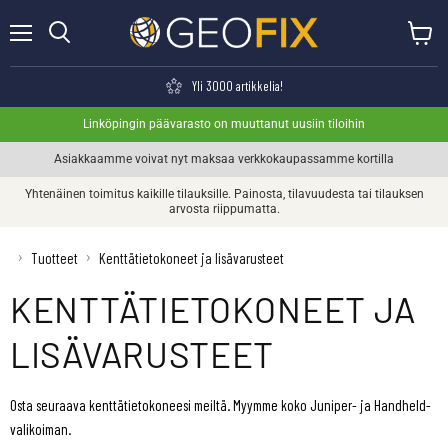
Valikko
Näytä o
Haku
Yli 3000 artikkelia!
Linköpingin päävarasto on muuttanut uusiin tiloihin
Asiakkaamme voivat nyt maksaa verkkokaupassamme kortilla
Yhtenäinen toimitus kaikille tilauksille. Painosta, tilavuudesta tai tilauksen
arvosta riippumatta.
›
›
Tuotteet
Kenttätietokoneet ja lisävarusteet
KENTTÄTIETOKONEET JA
LISÄVARUSTEET
Osta seuraava kenttätietokoneesi meiltä. Myymme koko Juniper- ja Handheld-
valikoiman.