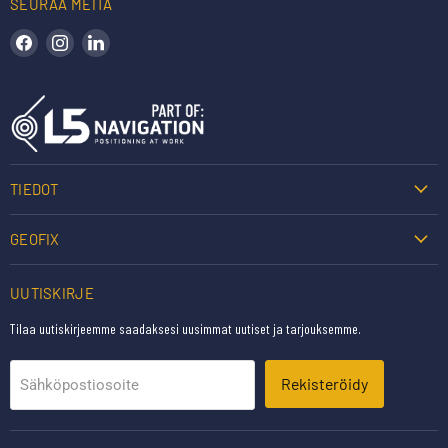
SEURAA MEITÄ
Löydä meidät Facebookista
Löydä meidät Instagramista
Löydä meidät LinkedInistä
TIEDOT
GEOFIX
UUTISKIRJE
Tilaa uutiskirjeemme saadaksesi uusimmat uutiset ja tarjouksemme.
Rekisteröidy
Sähköpostiosoite