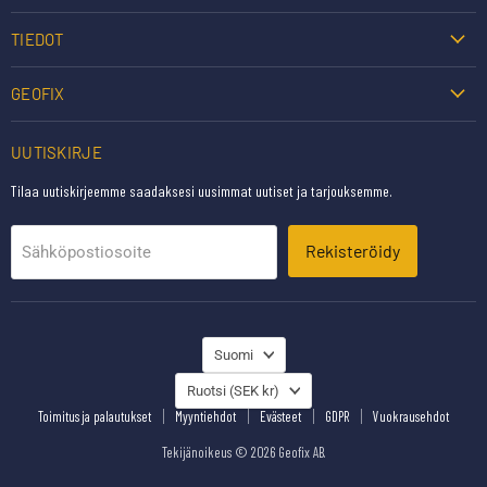
TIEDOT
GEOFIX
UUTISKIRJE
Tilaa uutiskirjeemme saadaksesi uusimmat uutiset ja tarjouksemme.
Rekisteröidy
Sähköpostiosoite
KIELI
Suomi
MAA
Ruotsi
(SEK kr)
Toimitus ja palautukset
Myyntiehdot
Evästeet
GDPR
Vuokrausehdot
Tekijänoikeus © 2026 Geofix AB.