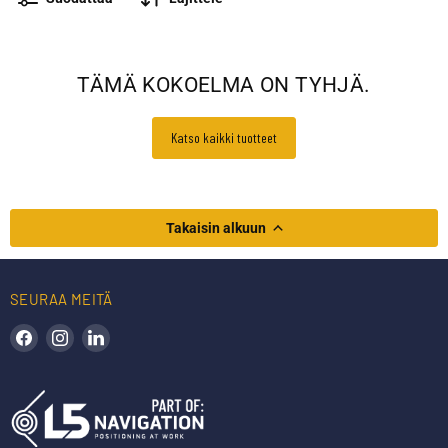
TÄMÄ KOKOELMA ON TYHJÄ.
Katso kaikki tuotteet
Takaisin alkuun
SEURAA MEITÄ
Löydä meidät Facebookista
Löydä meidät Instagramista
Löydä meidät LinkedInistä