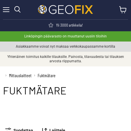
Valikko
Näytä o
Haku
Yli 3000 artikkelia!
Linköpingin päävarasto on muuttanut uusiin tiloihin
Asiakkaamme voivat nyt maksaa verkkokaupassamme kortilla
Yhtenäinen toimitus kaikille tilauksille. Painosta, tilavuudesta tai tilauksen
arvosta riippumatta.
›
›
Mittauslaitteet
Fuktmätare
FUKTMÄTARE
Futech-moottoripyörä
Gann Fuktmätare
Protimetrin
Geofennel-suulake
Lisävarusteet
kosteusmittari
Kosteusmittari
Suodattaa
Lajittele