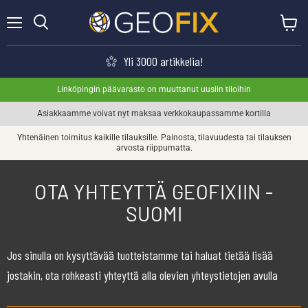
Valikko
Näytä o
Haku
Yli 3000 artikkelia!
Linköpingin päävarasto on muuttanut uusiin tiloihin
Asiakkaamme voivat nyt maksaa verkkokaupassamme kortilla
Yhtenäinen toimitus kaikille tilauksille. Painosta, tilavuudesta tai tilauksen
arvosta riippumatta.
OTA YHTEYTTÄ GEOFIXIIN -
SUOMI
Jos sinulla on kysyttävää tuotteistamme tai haluat tietää lisää
jostakin, ota rohkeasti yhteyttä alla olevien yhteystietojen avulla