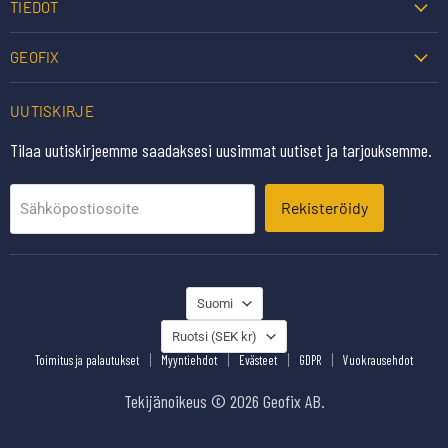
TIEDOT
GEOFIX
UUTISKIRJE
Tilaa uutiskirjeemme saadaksesi uusimmat uutiset ja tarjouksemme.
Rekisteröidy
Sähköpostiosoite
KIELI
Suomi
MAA
Ruotsi
(SEK kr)
Toimitus ja palautukset
Myyntiehdot
Evästeet
GDPR
Vuokrausehdot
Tekijänoikeus © 2026 Geofix AB.