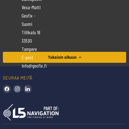
Vesa-Matti
Geofix -
Suomi
Tiilikatu 18
33530
Tampere
E-post
Takaisin alkuun
info@geofix.fi
SEURAA MEITÄ
Löydä meidät Facebookista
Löydä meidät Instagramista
Löydä meidät LinkedInistä