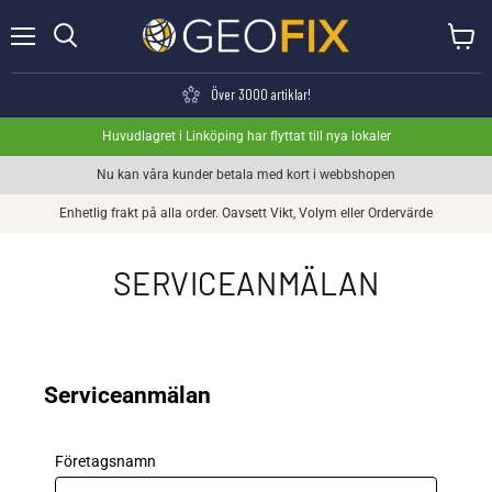
Meny
Visa va
Söka
Över 3000 artiklar!
Huvudlagret i Linköping har flyttat till nya lokaler
Nu kan våra kunder betala med kort i webbshopen
Enhetlig frakt på alla order. Oavsett Vikt, Volym eller Ordervärde
SERVICEANMÄLAN