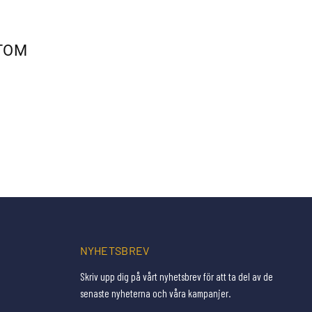
TOM
NYHETSBREV
Skriv upp dig på vårt nyhetsbrev för att ta del av de
senaste nyheterna och våra kampanjer.