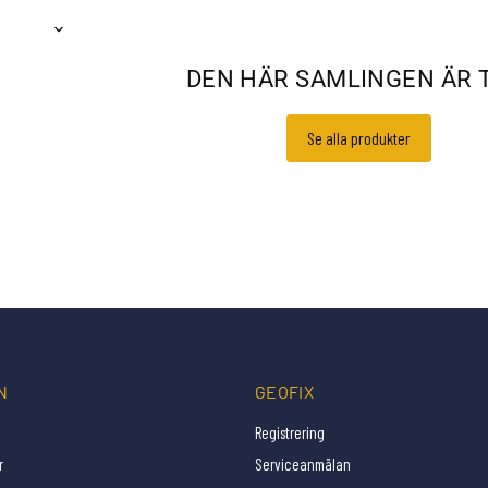
DEN HÄR SAMLINGEN ÄR 
Se alla produkter
tala avvägare
Optiska avvägare
N
GEOFIX
Registrering
r
Serviceanmälan