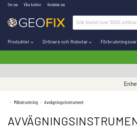
Om oss
Våra butiker
Kontakta oss
Produkter
Drönare och Robotar
Förbrukningsva
Enhet
›
Mätutrustning
›
Avvägningsinstrument
AVVÄGNINGSINSTRUME