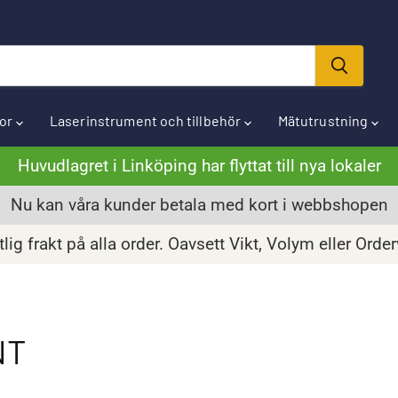
ror
Laserinstrument och tillbehör
Mätutrustning
Huvudlagret i Linköping har flyttat till nya lokaler
Nu kan våra kunder betala med kort i webbshopen
lig frakt på alla order. Oavsett Vikt, Volym eller Orde
NT