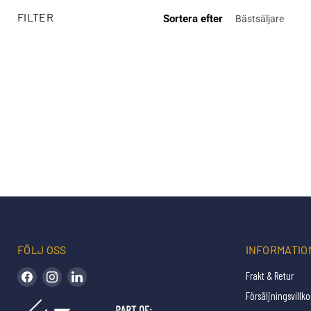
FILTER
Sortera efter
Digi
FÖLJ OSS
INFORMATIO
Hitta oss på Facebook
Hitta oss på Instagram
Hitta oss på LinkedIn
Frakt & Retur
Försäljningsvillko