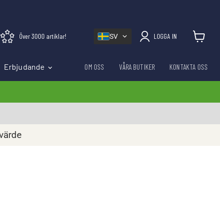
Över 3000 artiklar!
LOGGA IN
SV
Visa varu
Erbjudande
OM OSS
VÅRA BUTIKER
KONTAKTA OSS
rvärde