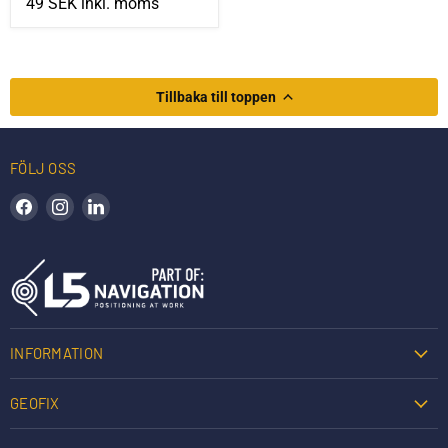
49 SEK
inkl. moms
Tillbaka till toppen
FÖLJ OSS
Hitta oss på Facebook
Hitta oss på Instagram
Hitta oss på LinkedIn
INFORMATION
GEOFIX