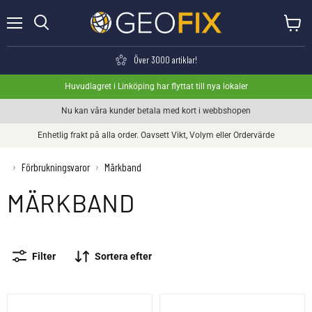
Meny
Visa va
Söka
Över 3000 artiklar!
Huvudlagret i Linköping har flyttat till nya lokaler
Nu kan våra kunder betala med kort i webbshopen
Enhetlig frakt på alla order. Oavsett Vikt, Volym eller Ordervärde
›
Förbrukningsvaror
›
Märkband
MÄRKBAND
Filter
Sortera efter
Märkband PE-plast 30mm x 100 m
Märkband Miljö 20mm x 65m korttidsmär