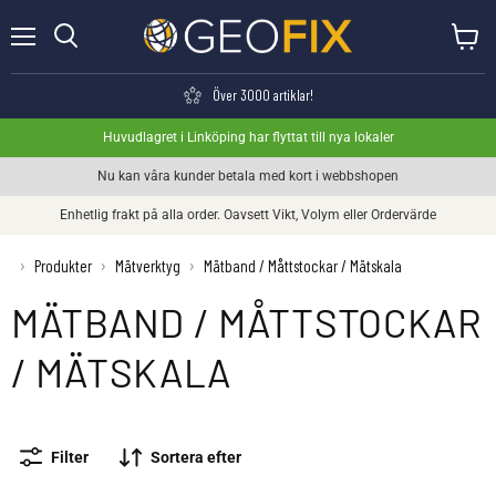
Meny
Visa va
Söka
Över 3000 artiklar!
Huvudlagret i Linköping har flyttat till nya lokaler
Nu kan våra kunder betala med kort i webbshopen
Enhetlig frakt på alla order. Oavsett Vikt, Volym eller Ordervärde
›
Produkter
›
Mätverktyg
›
Mätband / Måttstockar / Mätskala
MÄTBAND / MÅTTSTOCKAR
/ MÄTSKALA
Filter
Sortera efter