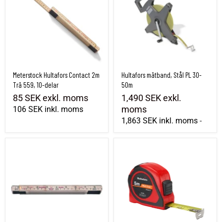
Meterstock Hultafors Contact 2m
Hultafors mätband, Stål PL 30-
Trä 559, 10-delar
50m
85 SEK
exkl. moms
1,490 SEK
exkl.
moms
106 SEK
inkl. moms
1,863 SEK
inkl. moms
-
Hultafors Klassisk Tumstock 2m Trä G61, 10-delar
Mätband Hultafors SL5, 5m