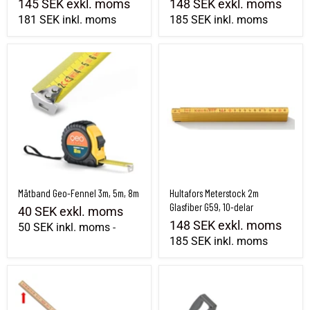
145 SEK
exkl. moms
148 SEK
exkl. moms
181 SEK
inkl. moms
185 SEK
inkl. moms
Mätband Geo-Fennel 3m, 5m, 8m
Hultafors Meterstock 2m Glasfiber G59, 1
Mätband Geo-Fennel 3m, 5m, 8m
Hultafors Meterstock 2m
Glasfiber G59, 10-delar
40 SEK
exkl. moms
148 SEK
exkl. moms
50 SEK
inkl. moms
-
185 SEK
inkl. moms
Meterstock Hultafors Contact 2m Trä 559, 10-delar
Hultafors mätband, Stål PL 30-50m