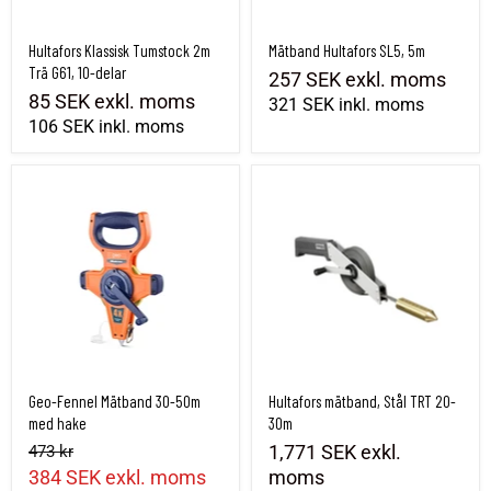
Hultafors Klassisk Tumstock 2m
Mätband Hultafors SL5, 5m
Trä G61, 10-delar
257 SEK
exkl. moms
85 SEK
exkl. moms
321 SEK
inkl. moms
106 SEK
inkl. moms
Geo-Fennel Mätband 30-50m med hake
Hultafors mätband, Stål TRT 20-30m
Geo-Fennel Mätband 30-50m
Hultafors mätband, Stål TRT 20-
med hake
30m
1,771 SEK
exkl.
473 kr
384 SEK
exkl. moms
moms