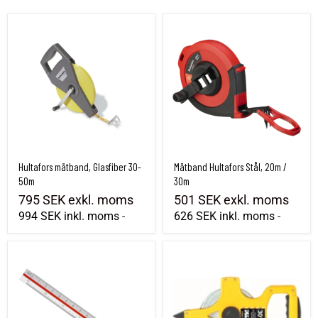
Hultafors mätband, Glasfiber 30-50m
Mätband Hultafors Stål, 20m / 30m
Hultafors mätband, Glasfiber 30-
Mätband Hultafors Stål, 20m /
50m
30m
795 SEK
exkl. moms
501 SEK
exkl. moms
994 SEK
inkl. moms
626 SEK
inkl. moms
-
-
Skalstock 1:100-600 15cm
Mätband SECO 30-60m med hake