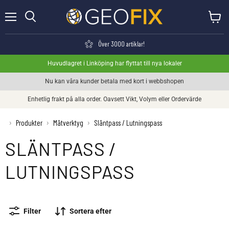
Meny
Visa va
Söka
Över 3000 artiklar!
Huvudlagret i Linköping har flyttat till nya lokaler
Nu kan våra kunder betala med kort i webbshopen
Enhetlig frakt på alla order. Oavsett Vikt, Volym eller Ordervärde
›
Produkter
›
Mätverktyg
›
Släntpass / Lutningspass
SLÄNTPASS /
LUTNINGSPASS
Filter
Sortera efter