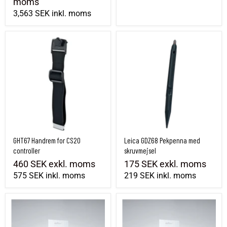
moms
3,563 SEK
inkl. moms
GHT67 Handrem for CS20 controller
Leica GDZ68 Pekpenna med skruvmejsel
GHT67 Handrem for CS20
Leica GDZ68 Pekpenna med
controller
skruvmejsel
460 SEK
exkl. moms
175 SEK
exkl. moms
575 SEK
inkl. moms
219 SEK
inkl. moms
Leica SPF01 Skärmskydd
Leica SPF04 Skyddsfolie