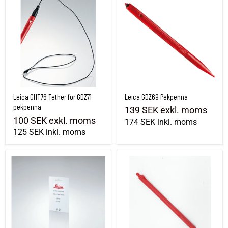
Leica GHT76 Tether for GDZ71
Leica GDZ69 Pekpenna
pekpenna
139 SEK
exkl. moms
100 SEK
exkl. moms
174 SEK
inkl. moms
125 SEK
inkl. moms
Leica SPF05 Skyddsfolie
GDZ71 Penna CS20 and TS16/TS-/TM-/MS