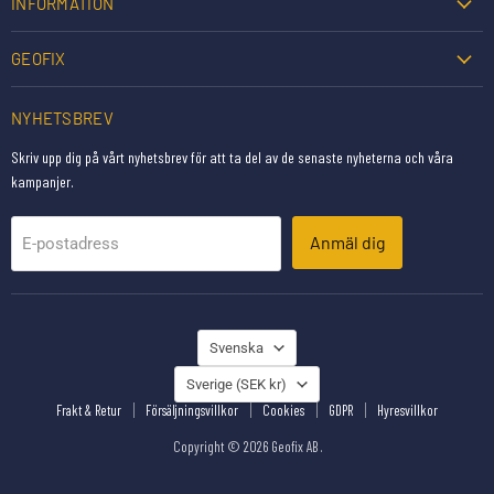
INFORMATION
GEOFIX
NYHETSBREV
Skriv upp dig på vårt nyhetsbrev för att ta del av de senaste nyheterna och våra
kampanjer.
Anmäl dig
E-postadress
SPRÅK
Svenska
LAND
Sverige
(SEK kr)
Frakt & Retur
Försäljningsvillkor
Cookies
GDPR
Hyresvillkor
Copyright © 2026 Geofix AB .