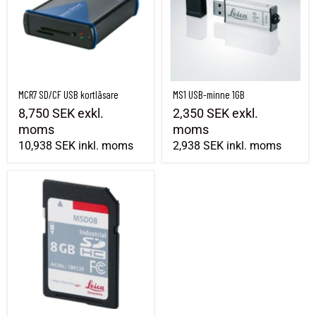
MCR7 SD/CF USB kortläsare
MS1 USB-minne 1GB
8,750 SEK
exkl.
2,350 SEK
exkl.
moms
moms
10,938 SEK
inkl. moms
2,938 SEK
inkl. moms
Leica MSD08 SD-minneskort av industriell kvalitet på 8 GB