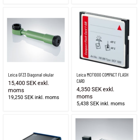
Leica GFZ3 Diagonal okular
Leica MCF1000 COMPACT FLASH CARD
Leica GFZ3 Diagonal okular
Leica MCF1000 COMPACT FLASH
CARD
15,400 SEK
exkl.
4,350 SEK
exkl.
moms
moms
19,250 SEK
inkl. moms
5,438 SEK
inkl. moms
MCR7 SD/CF USB kortläsare
MS1 USB-minne 1GB