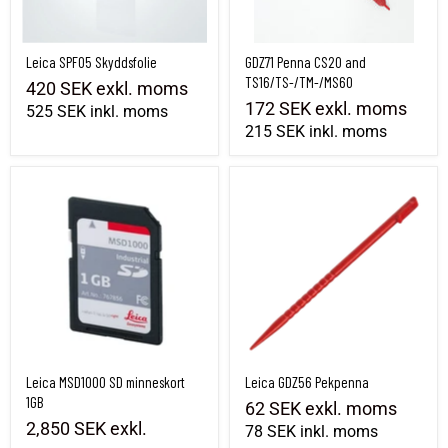
Leica SPF05 Skyddsfolie
GDZ71 Penna CS20 and
TS16/TS-/TM-/MS60
420 SEK
exkl. moms
172 SEK
exkl. moms
525 SEK
inkl. moms
215 SEK
inkl. moms
Leica MSD1000 SD minneskort 1GB
Leica GDZ56 Pekpenna
Leica MSD1000 SD minneskort
Leica GDZ56 Pekpenna
1GB
62 SEK
exkl. moms
2,850 SEK
exkl.
78 SEK
inkl. moms