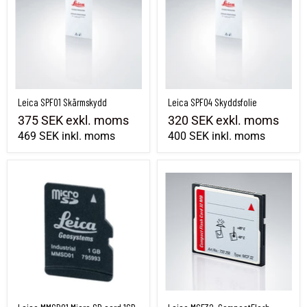
Leica SPF01 Skärmskydd
Leica SPF04 Skyddsfolie
375 SEK
exkl. moms
320 SEK
exkl. moms
469 SEK
inkl. moms
400 SEK
inkl. moms
Leica MMSD01 Micro SD card 1GB Ind. Grade
Leica MCF32, CompactFlash minneskort 