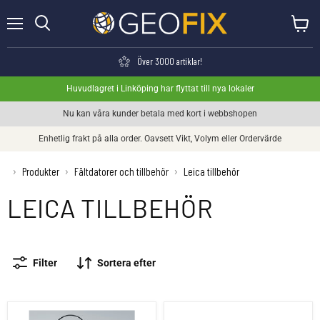
Meny
Visa va
Söka
Över 3000 artiklar!
Huvudlagret i Linköping har flyttat till nya lokaler
Nu kan våra kunder betala med kort i webbshopen
Enhetlig frakt på alla order. Oavsett Vikt, Volym eller Ordervärde
›
Produkter
›
Fältdatorer och tillbehör
›
Leica tillbehör
LEICA TILLBEHÖR
Filter
Sortera efter
Leica GHT76 Tether for GDZ71 pekpenna
Leica GDZ69 Pekpenna