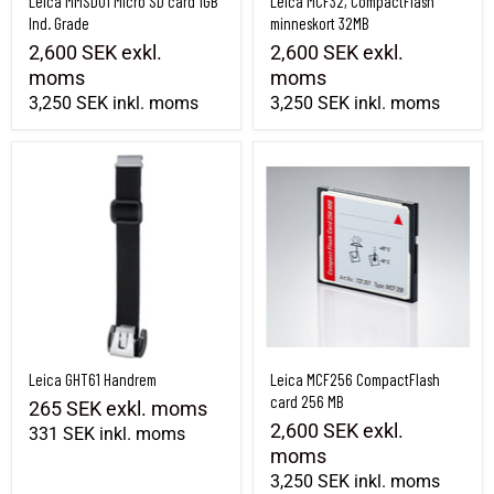
Leica MMSD01 Micro SD card 1GB
Leica MCF32, CompactFlash
Ind. Grade
minneskort 32MB
2,600 SEK
exkl.
2,600 SEK
exkl.
moms
moms
3,250 SEK
inkl. moms
3,250 SEK
inkl. moms
Leica GHT61 Handrem
Leica MCF256 CompactFlash card 256 M
Leica GHT61 Handrem
Leica MCF256 CompactFlash
card 256 MB
265 SEK
exkl. moms
2,600 SEK
exkl.
331 SEK
inkl. moms
moms
3,250 SEK
inkl. moms