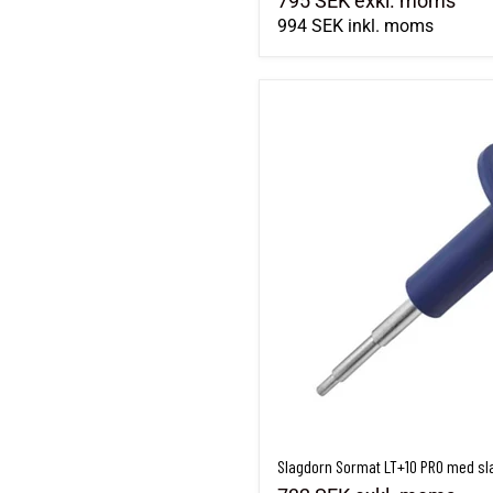
795 SEK
exkl. moms
994 SEK
inkl. moms
Slagdorn Sormat LT+10 PRO med s
Slagdorn Sormat LT+10 PRO med s