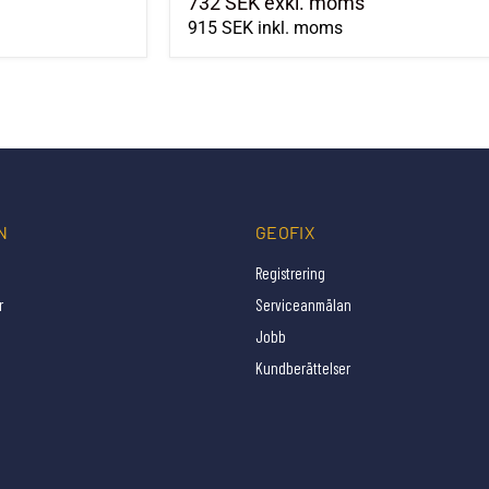
732 SEK
exkl. moms
915 SEK
inkl. moms
N
GEOFIX
Registrering
r
Serviceanmälan
Jobb
Kundberättelser