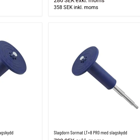
286 SEK
exkl. moms
358 SEK
inkl. moms
lagskydd
Slagdorn Sormat LT+8 PRO med slagskydd
lagskydd
Slagdorn Sormat LT+8 PRO med slagskydd