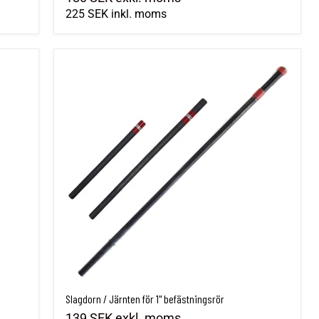
225 SEK
inkl. moms
Slagdorn / Järnten för 1" befästningsrör
Slagdorn / Järnten för 1" befästningsrör
139 SEK
exkl. moms