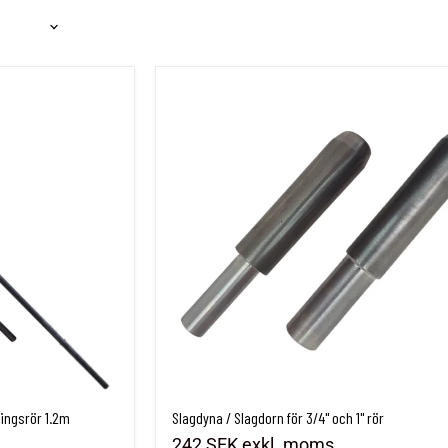
ningsrör 1.2m
Slagdyna / Slagdorn för 3/4" och 1" rör
ningsrör 1.2m
Slagdyna / Slagdorn för 3/4" och 1" rör
242 SEK
exkl. moms