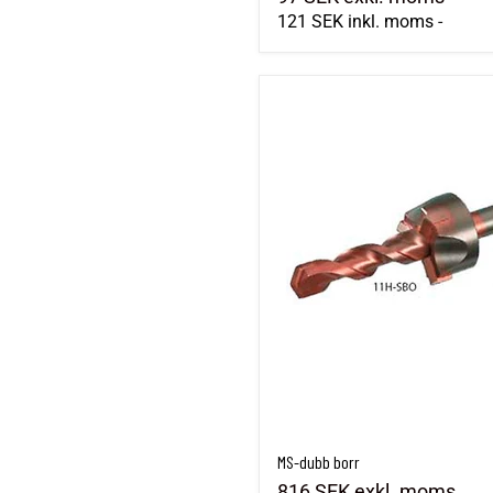
121 SEK
inkl. moms
-
MS-dubb borr
MS-dubb borr
816 SEK
exkl. moms