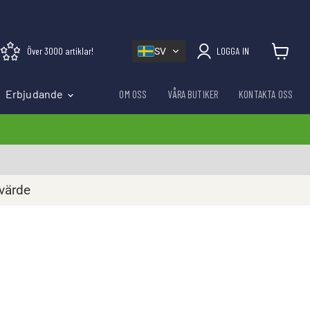
Över 3000 artiklar!
LOGGA IN
SV
Visa varu
Erbjudande
OM OSS
VÅRA BUTIKER
KONTAKTA OSS
rvärde