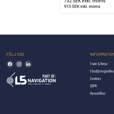
732 SEK
exkl. moms
915 SEK
inkl. moms
FÖLJ OSS
INFORMATIO
Hitta oss på Facebook
Hitta oss på Instagram
Hitta oss på LinkedIn
Frakt & Retur
Försäljningsvillko
Cookies
GDPR
Hyresvillkor