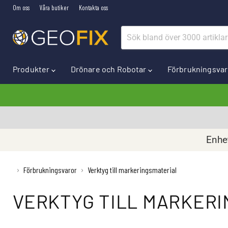
Om oss
Våra butiker
Kontakta oss
Produkter
Drönare och Robotar
Förbrukningsva
Enhet
›
Förbrukningsvaror
›
Verktyg till markeringsmaterial
VERKTYG TILL MARKER