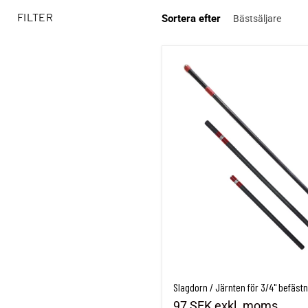
FILTER
Sortera efter
Slagdorn / Järnten för 3/4" befäst
Slagdorn / Järnten för 3/4" befäst
97 SEK
exkl. moms