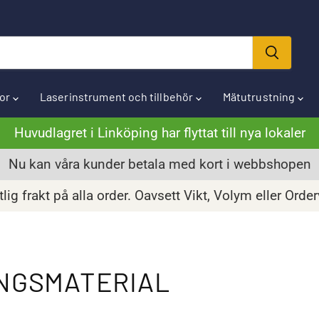
ror
Laserinstrument och tillbehör
Mätutrustning
Huvudlagret i Linköping har flyttat till nya lokaler
Nu kan våra kunder betala med kort i webbshopen
lig frakt på alla order. Oavsett Vikt, Volym eller Orde
INGSMATERIAL