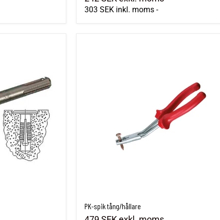
303 SEK
inkl. moms
-
PK-spik tång/hållare
PK-spik tång/hållare
479 SEK
exkl. moms