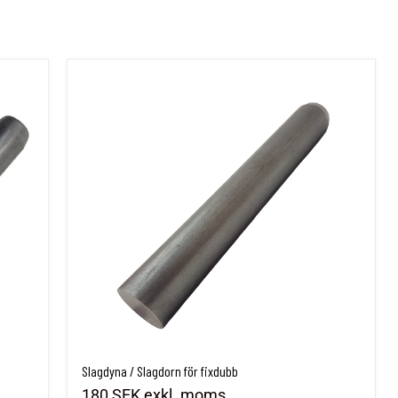
Slagdyna / Slagdorn för fixdubb
Slagdyna / Slagdorn för fixdubb
180 SEK
exkl. moms