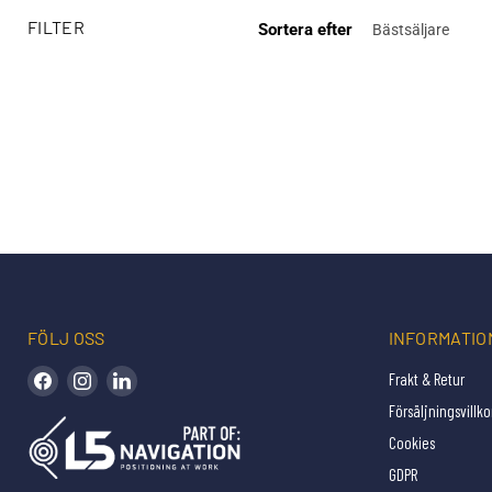
FILTER
Sortera efter
FÖLJ OSS
INFORMATIO
Hitta oss på Facebook
Hitta oss på Instagram
Hitta oss på LinkedIn
Frakt & Retur
Försäljningsvillko
Cookies
GDPR