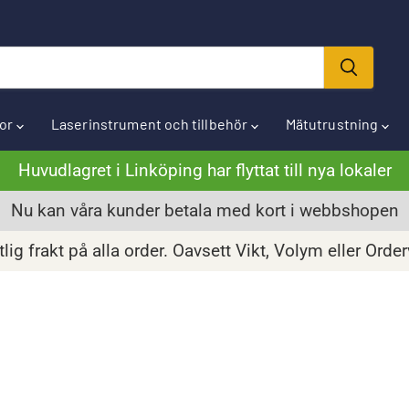
ror
Laserinstrument och tillbehör
Mätutrustning
Huvudlagret i Linköping har flyttat till nya lokaler
Nu kan våra kunder betala med kort i webbshopen
lig frakt på alla order. Oavsett Vikt, Volym eller Orde