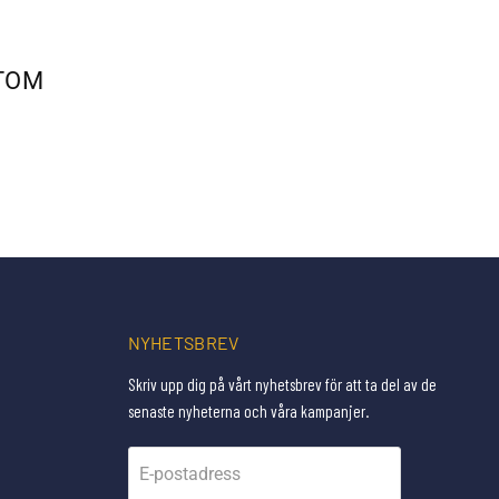
TOM
NYHETSBREV
Skriv upp dig på vårt nyhetsbrev för att ta del av de
senaste nyheterna och våra kampanjer.
E-postadress