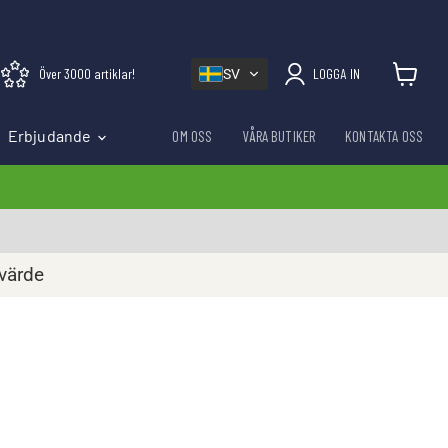
Över 3000 artiklar!
LOGGA IN
SV
Visa varu
Erbjudande
OM OSS
VÅRA BUTIKER
KONTAKTA OSS
rvärde