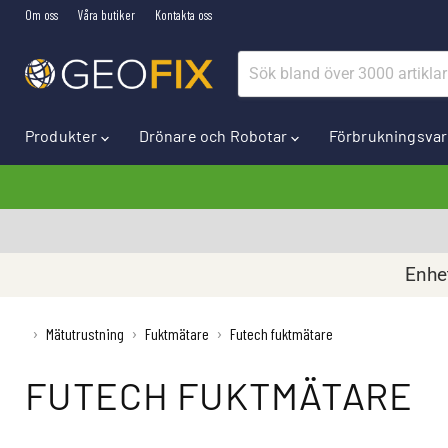
Om oss
Våra butiker
Kontakta oss
Produkter
Drönare och Robotar
Förbrukningsva
Enhet
›
Mätutrustning
›
Fuktmätare
›
Futech fuktmätare
FUTECH FUKTMÄTARE