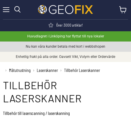
Meny
Visa va
Söka
Över 3000 artiklar!
Huvudlagret i Linköping har flyttat till nya lokaler
Nu kan våra kunder betala med kort i webbshopen
Enhetlig frakt på alla order. Oavsett Vikt, Volym eller Ordervärde
›
Mätutrustning
›
Laserskanner
›
Tillbehör Laserskanner
TILLBEHÖR
LASERSKANNER
Tillbehör till laserscanning / laserskanning