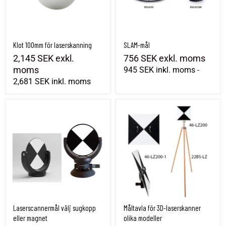
Klot 100mm för laserskanning
SLAM-mål
2,145 SEK
exkl.
756 SEK
exkl. moms
moms
945 SEK
inkl. moms
-
2,681 SEK
inkl. moms
Laserscannermål välj sugkopp eller magnet
Måltavla för 3D-laserskanner olika model
Laserscannermål välj sugkopp
Måltavla för 3D-laserskanner
eller magnet
olika modeller