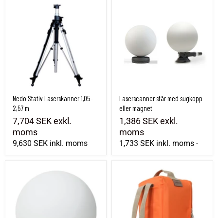
Nedo Stativ Laserskanner 1,05-2,57 m
Laserscanner sfär med sugkopp eller m
Nedo Stativ Laserskanner 1,05-
Laserscanner sfär med sugkopp
2,57 m
eller magnet
7,704 SEK
exkl.
1,386 SEK
exkl.
moms
moms
9,630 SEK
inkl. moms
1,733 SEK
inkl. moms
-
Klot 230mm för laserskanning
Paket 6-delar för laserskanning