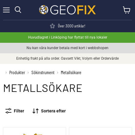
Meny
Visa va
Söka
Över 3000 artiklar!
Huvudlagret i Linköping har flyttat till nya lokaler
Nu kan våra kunder betala med kort i webbshopen
Enhetlig frakt på alla order. Oavsett Vikt, Volym eller Ordervärde
›
Produkter
›
Sökinstrument
›
Metallsökare
METALLSÖKARE
Filter
Sortera efter
Metallsökare Heliflux GA-52CX
Kort Metallsökare GA-92XTd