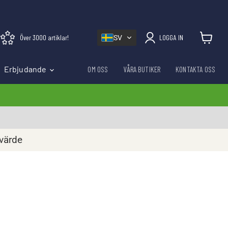
Över 3000 artiklar!
LOGGA IN
SV
Visa varu
Erbjudande
OM OSS
VÅRA BUTIKER
KONTAKTA OSS
rvärde