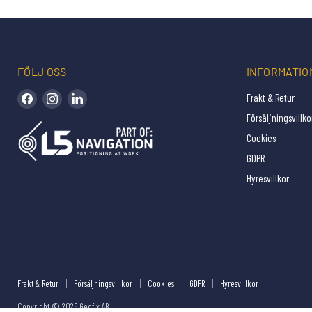
FÖLJ OSS
INFORMATIO
Hitta oss på Facebook
Hitta oss på Instagram
Hitta oss på LinkedIn
Frakt & Retur
Försäljningsvillko
Cookies
GDPR
Hyresvillkor
Frakt & Retur
Försäljningsvillkor
Cookies
GDPR
Hyresvillkor
Copyright © 2026 Geofix AB .