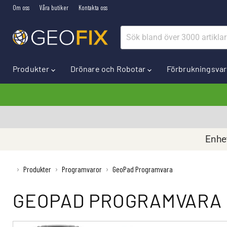
Om oss
Våra butiker
Kontakta oss
Produkter
Drönare och Robotar
Förbrukningsva
Enhet
›
Produkter
›
Programvaror
›
GeoPad Programvara
GEOPAD PROGRAMVARA