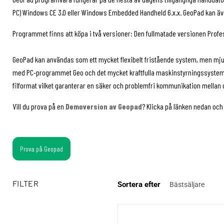
PC) Windows CE 3.0 eller Windows Embedded Handheld 6.x.x. GeoPad kan äv
Programmet finns att köpa i två versioner: Den fullmatade versionen Profes
GeoPad kan användas som ett mycket flexibelt fristående system, men mju
med PC-programmet Geo och det mycket kraftfulla maskinstyrningssyst
filformat vilket garanterar en säker och problemfri kommunikation mellan 
Vill du prova på en
Demoversion av Geopad
? Klicka på länken nedan och
Prova på Geopad
FILTER
Sortera efter
Förlängning prenumerationsavtal (