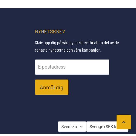
NYHETSBREV
Skriv upp dig på vårt nyhetsbrev för att ta del av de
senaste nyheterna och våra kampanjer.
E-postadress
Anmäl dig
SPRÅK
LAND
Svenska
Sverige
(SEK kr)