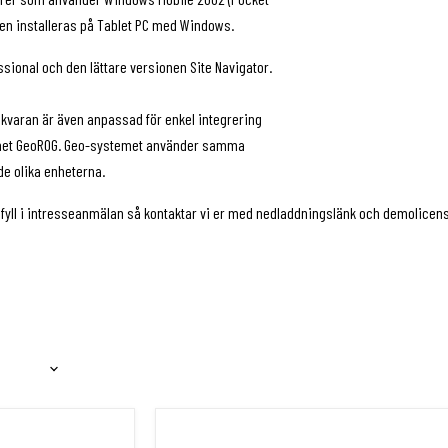
en installeras på Tablet PC med Windows.
sional och den lättare versionen Site Navigator.
kvaran är även anpassad för enkel integrering
emet GeoROG. Geo-systemet använder samma
de olika enheterna.
 fyll i intresseanmälan så kontaktar vi er med nedladdningslänk och demolicen
Professional)
GeoPadCE Professional