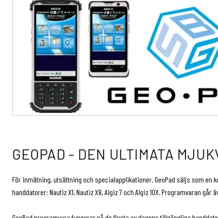
GEOPAD - DEN ULTIMATA MJUK
För inmätning, utsättning och specialapplikationer. GeoPad säljs som en 
handdatorer: Nautiz X1, Nautiz X8, Algiz 7 och Algiz 10X. Programvaran går ä
GeoPad programvara fungerar på de flesta av dagens tillgängliga handda