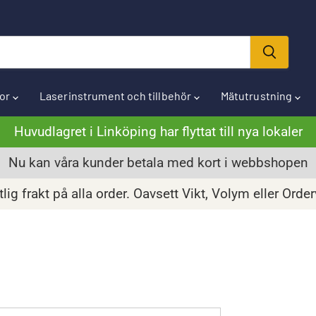
ror
Laserinstrument och tillbehör
Mätutrustning
Huvudlagret i Linköping har flyttat till nya lokaler
Nu kan våra kunder betala med kort i webbshopen
lig frakt på alla order. Oavsett Vikt, Volym eller Orde