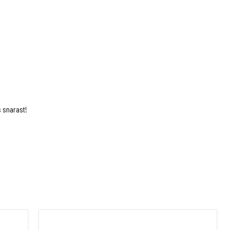
s snarast!
Tunnelmodul - Tillval GeoPad