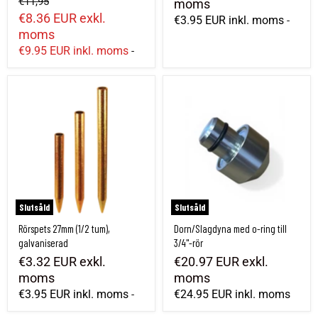
€11,95
moms
€8.36 EUR
exkl.
€3.95 EUR
inkl. moms
-
moms
€9.95 EUR
inkl. moms
-
Rörspets 27mm (1/2 tum), galvaniserad
Dorn/Slagdyna med o-ring till 3/4"-rör
Slutsåld
Slutsåld
Rörspets 27mm (1/2 tum),
Dorn/Slagdyna med o-ring till
galvaniserad
3/4"-rör
€3.32 EUR
exkl.
€20.97 EUR
exkl.
moms
moms
€3.95 EUR
inkl. moms
€24.95 EUR
inkl. moms
-