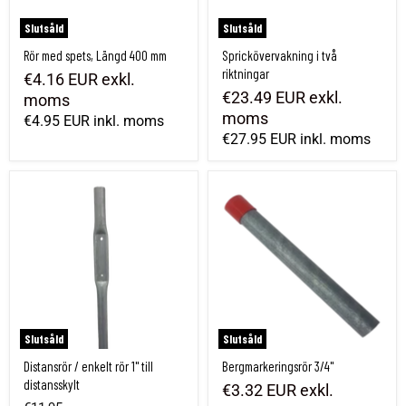
Slutsåld
Slutsåld
Rör med spets, Längd 400 mm
Sprickövervakning i två
riktningar
€4.16 EUR
exkl.
€23.49 EUR
exkl.
moms
moms
€4.95 EUR
inkl. moms
€27.95 EUR
inkl. moms
Distansrör / enkelt rör 1" till distansskylt
Bergmarkeringsrör 3/4"
Slutsåld
Slutsåld
Distansrör / enkelt rör 1" till
Bergmarkeringsrör 3/4"
distansskylt
€3.32 EUR
exkl.