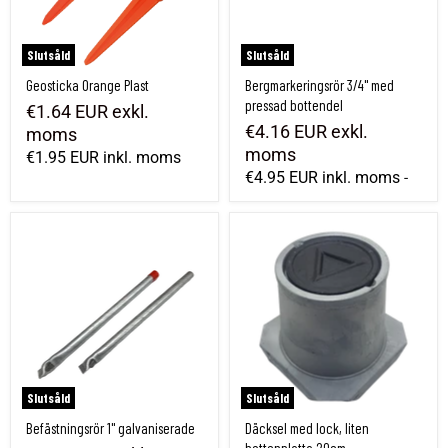
Slutsåld
Slutsåld
Geosticka Orange Plast
Bergmarkeringsrör 3/4" med
pressad bottendel
€1.64 EUR
exkl.
€4.16 EUR
exkl.
moms
moms
€1.95 EUR
inkl. moms
€4.95 EUR
inkl. moms
-
Befästningsrör 1" galvaniserade
Däcksel med lock, liten bottenplatta 20
Slutsåld
Slutsåld
Befästningsrör 1" galvaniserade
Däcksel med lock, liten