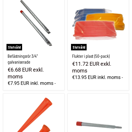
Slutsåld
Slutsåld
Befästningsrör 3/4"
Flukter i plast (50-pack)
galvaniserade
€11.72 EUR
exkl.
€6.68 EUR
exkl.
moms
moms
€13.95 EUR
inkl. moms
-
€7.95 EUR
inkl. moms
-
Geosticka Orange Plast
Bergmarkeringsrör 3/4" med pressad bot