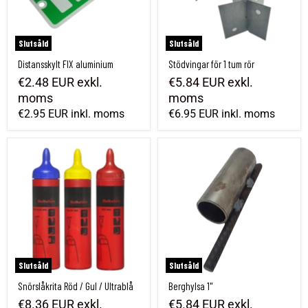
Slutsåld
Slutsåld
Distansskylt FIX aluminium
Stödvingar för 1 tum rör
€2.48 EUR
exkl.
€5.84 EUR
exkl.
moms
moms
€2.95 EUR
inkl. moms
€6.95 EUR
inkl. moms
Snörslåkrita Röd / Gul / Ultrablå
Berghylsa 1"
Slutsåld
Slutsåld
Snörslåkrita Röd / Gul / Ultrablå
Berghylsa 1"
€8.36 EUR
exkl.
€5.84 EUR
exkl.