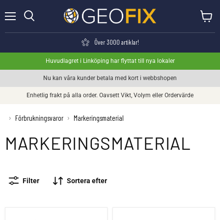
Meny
Visa va
Söka
Över 3000 artiklar!
Huvudlagret i Linköping har flyttat till nya lokaler
Nu kan våra kunder betala med kort i webbshopen
Enhetlig frakt på alla order. Oavsett Vikt, Volym eller Ordervärde
›
Förbrukningsvaror
›
Markeringsmaterial
MARKERINGSMATERIAL
Filter
Sortera efter
Befästningsrör 3/4" galvaniserade
Flukter i plast (50-pack)