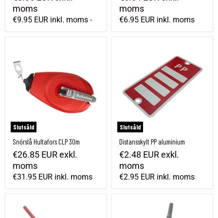
moms
moms
€9.95 EUR
inkl. moms
€6.95 EUR
inkl. moms
-
Snörslå Hultafors CLP 30m
Distansskylt PP aluminium
Slutsåld
Slutsåld
Snörslå Hultafors CLP 30m
Distansskylt PP aluminium
€26.85 EUR
exkl.
€2.48 EUR
exkl.
moms
moms
€31.95 EUR
inkl. moms
€2.95 EUR
inkl. moms
Vikbart distansrör / glasfiberkäpp
Distansrör / enkelt rör 3/4" till distanssk