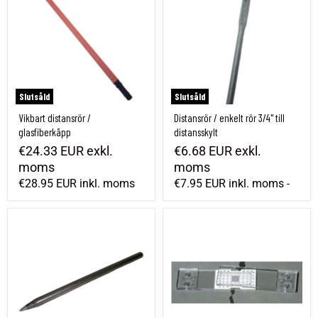
Slutsåld
Slutsåld
Vikbart distansrör /
Distansrör / enkelt rör 3/4" till
glasfiberkäpp
distansskylt
€24.33 EUR
exkl.
€6.68 EUR
exkl.
moms
moms
€28.95 EUR
inkl. moms
€7.95 EUR
inkl. moms
-
Rör med spets, Längd 400 mm
Sprickövervakning i två riktningar