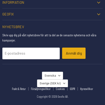
INFORMATION
GEOFIX
NYHETSBREV
Skriv upp dig på vårt nyhetsbrev för att ta del av de senaste nyheterna och våra
kampanjer.
Anmäl dig
E-postadress
SPRÅK
Svenska
LAND
Sverige
(SEK kr)
Frakt & Retur
Försäljningsvillkor
Cookies
GDPR
Hyresvillkor
Copyright © 2026 Geofix AB .