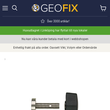
Meny
Visa va
Söka
Över 3000 artiklar!
Huvudlagret i Linköping har flyttat till nya lokaler
Nu kan våra kunder betala med kort i webbshopen
Enhetlig frakt på alla order. Oavsett Vikt, Volym eller Ordervärde
›