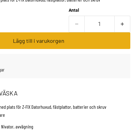
Antal
Lägg till i varukorgen
gar
SVÄSKA
med plats för Z-FIX Datorhuvud, fästplattor, batterier och skruv
are
 Nivator, avvägning