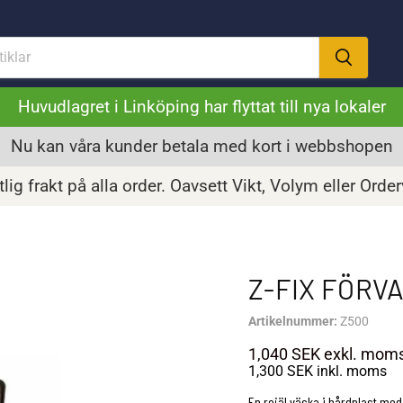
Huvudlagret i Linköping har flyttat till nya lokaler
Nu kan våra kunder betala med kort i webbshopen
lig frakt på alla order. Oavsett Vikt, Volym eller Orde
Z-FIX FÖRV
Artikelnummer:
Z500
1,040 SEK
exkl. mom
1,300 SEK
inkl. moms
En rejäl väska i hårdplast med 