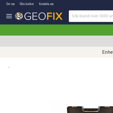
Om oss
Våra butiker
Kontakta oss
Meny
Enhet
›