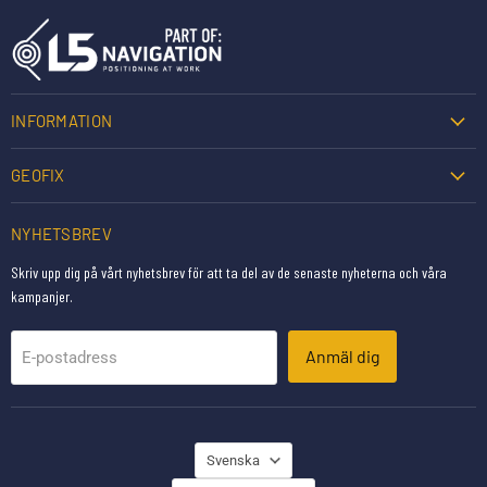
INFORMATION
GEOFIX
NYHETSBREV
Skriv upp dig på vårt nyhetsbrev för att ta del av de senaste nyheterna och våra
kampanjer.
Anmäl dig
E-postadress
SPRÅK
Svenska