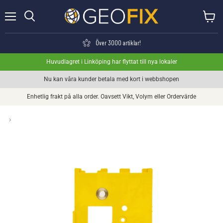
Meny
Visa va
Söka
Över 3000 artiklar!
Huvudlagret i Linköping har flyttat till nya lokaler
Nu kan våra kunder betala med kort i webbshopen
Enhetlig frakt på alla order. Oavsett Vikt, Volym eller Ordervärde
›