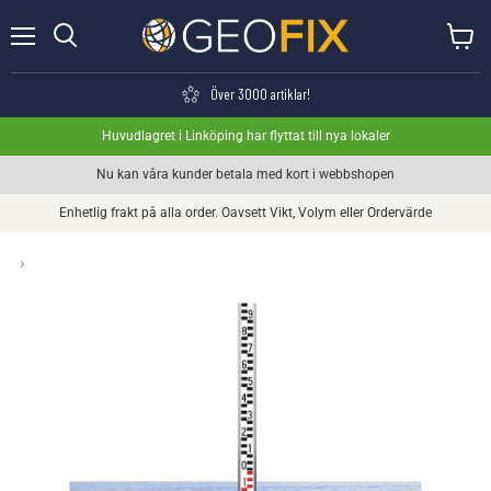
Meny
Visa va
Söka
Över 3000 artiklar!
Huvudlagret i Linköping har flyttat till nya lokaler
Nu kan våra kunder betala med kort i webbshopen
Enhetlig frakt på alla order. Oavsett Vikt, Volym eller Ordervärde
›