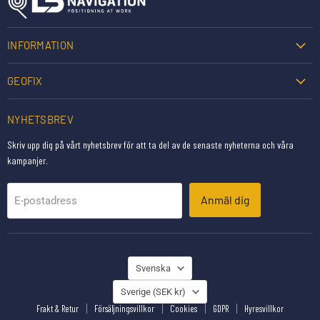
INFORMATION
GEOFIX
NYHETSBREV
Skriv upp dig på vårt nyhetsbrev för att ta del av de senaste nyheterna och våra
kampanjer.
Anmäl dig
E-postadress
SPRÅK
Svenska
LAND
Sverige
(SEK kr)
Frakt & Retur
Försäljningsvillkor
Cookies
GDPR
Hyresvillkor