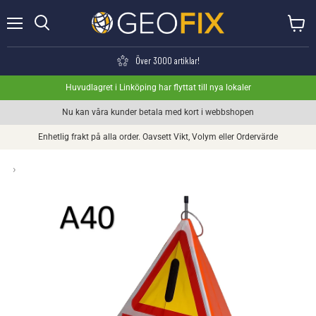
Meny
Visa va
Söka
Över 3000 artiklar!
Huvudlagret i Linköping har flyttat till nya lokaler
Nu kan våra kunder betala med kort i webbshopen
Enhetlig frakt på alla order. Oavsett Vikt, Volym eller Ordervärde
›