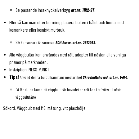
Se passande insexnyckelverktyg
art.nr. 11R2-ST
.
Eller så kan man efter borrning placera bulten i hålet och limma med
kemankare eller kemiskt murbruk.
Se
kemankare Ankarmassa
ECM Essve, art.nr.
2612058
.
Alla väggbultar kan användas med rätt adapter till nästan alla vanliga
prismor på marknaden.
Inskription: MESS-PUNKT
Tips!
Använd denna bult tillsammans med artikel
Skruvbultshuvud, art.nr. 14H-1
.
Då får du en komplett väggbult där huvudet enkelt kan förflyttas till nästa
väggbultsfäste.
Sökord: Väggbult med M8, mässing, vitt plasthölje