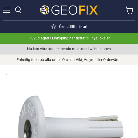
Meny
Visa va
Söka
Över 3000 artiklar!
Huvudlagret i Linköping har flyttat till nya lokaler
Nu kan våra kunder betala med kort i webbshopen
Enhetlig frakt på alla order. Oavsett Vikt, Volym eller Ordervärde
›