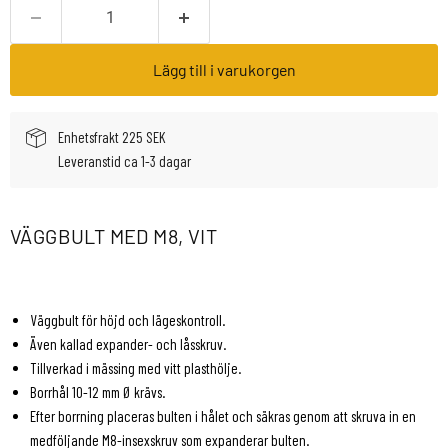
Lägg till i varukorgen
Enhetsfrakt 225 SEK
Leveranstid ca 1-3 dagar
VÄGGBULT MED M8, VIT
Väggbult för höjd och lägeskontroll.
Även kallad expander- och låsskruv.
Tillverkad i mässing med vitt plasthölje.
Borrhål 10-12 mm Ø krävs.
Efter borrning placeras bulten i hålet och säkras genom att skruva in en
medföljande M8-insexskruv som expanderar bulten.