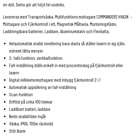
en stöt. Detta gör att höjd fel undviks.
Levereras med Transportväska, Multifunktions mottagare COMMANDER2 HVA2N -
Mottagare och Fjärrkontroll i ett, Magnetisk Måltavla, Monteringsfäste,
Laddningsbara batterier, Laddare, Aluminiumstativ och Flexilatta.
Helautomatisk snabb nivellering bara starta så ställer lasern in sig själv,
extremt lätta menyer
2- falls funktion, vertikalfunktion
Fall-inställning ställs enkelt in med procentinslag på fjärrkontroll eller
lasern
Digital millimetermottagare med inbygg fjärrkontroll 2 i 1
Automatisk uppsökning av fall-inställning
Scan-funktion
Drifttid på cirka 100 timmar
Laddbart batteri, laddare
Nedo snabbfäste ingår
Väska, IP66, 700m räckvidd
Stöt Alarm