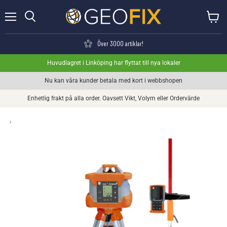
Meny
Visa va
Söka
Över 3000 artiklar!
Huvudlagret i Linköping har flyttat till nya lokaler
Nu kan våra kunder betala med kort i webbshopen
Enhetlig frakt på alla order. Oavsett Vikt, Volym eller Ordervärde
›