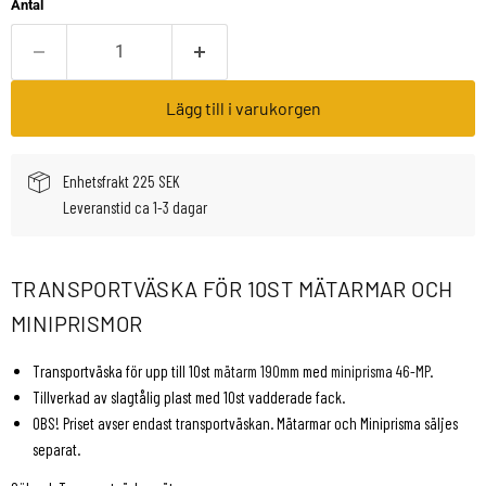
Antal
Lägg till i varukorgen
Enhetsfrakt 225 SEK
Leveranstid ca 1-3 dagar
TRANSPORTVÄSKA FÖR 10ST MÄTARMAR OCH
MINIPRISMOR
Transportväska för upp till 10st
mätarm 190mm
med
miniprisma 46-MP
.
Tillverkad av slagtålig plast med 10st vadderade fack.
OBS! Priset avser endast transportväskan. Mätarmar och Miniprisma säljes
separat.