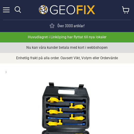
Meny
Visa va
Söka
Över 3000 artiklar!
Huvudlagret i Linköping har flyttat till nya lokaler
Nu kan våra kunder betala med kort i webbshopen
Enhetlig frakt på alla order. Oavsett Vikt, Volym eller Ordervärde
›