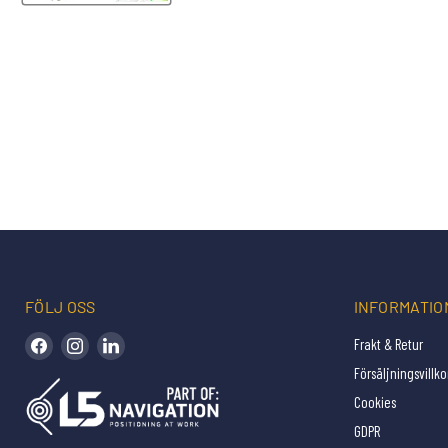
FÖLJ OSS
INFORMATIO
Hitta oss på Facebook
Hitta oss på Instagram
Hitta oss på LinkedIn
Frakt & Retur
Försäljningsvillko
Cookies
GDPR