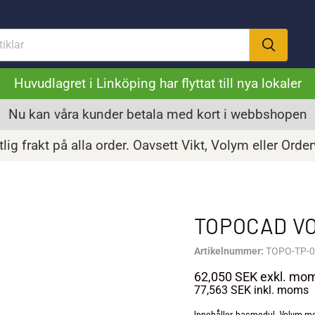
Huvudlagret i Linköping har flyttat till nya lokaler
Nu kan våra kunder betala med kort i webbshopen
lig frakt på alla order. Oavsett Vikt, Volym eller Orde
TOPOCAD V
Artikelnummer:
TOPO-TP-
62,050 SEK
exkl. mo
77,563 SEK
inkl. moms
Innehåller basmodul, Volym m