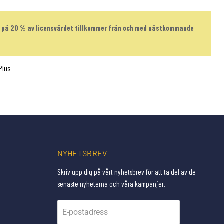
ft på 20 % av licensvärdet tillkommer från och med nästkommande
Plus
NYHETSBREV
Skriv upp dig på vårt nyhetsbrev för att ta del av de
senaste nyheterna och våra kampanjer.
E-postadress