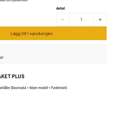
Antal
Lägg till i varukorgen
gar
AKET PLUS
ehåller (Basmodul + Volym modell + Punktmoln)