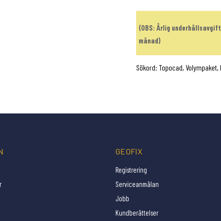
(OBS: Årlig underhållsavgi
månad)
Sökord: Topocad, Volympaket, 
N
GEOFIX
Registrering
r
Serviceanmälan
Jobb
Kundberättelser