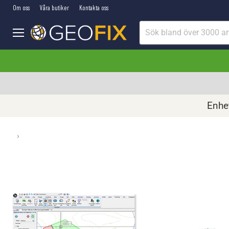
Om oss
Våra butiker
Kontakta oss
Meny
Enhet
›