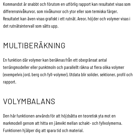
Kommandot är snabbt och förutom en utförlig rapport kan resultatet visas som
differensnivåkurvor, som nivåkurvor och ytor eller som termiska färger.
Resultatet kan även visas grafiskt i ett rutnät. Areor, höjder och volymer visas i
det rutnätsintervall som sätts upp.
MULTIBERÄKNING
En funktion där volymer kan beräknas från ett obegränsat antal
terrängmodeller eller punktmoln och parallellt räkna ut flera olika volymer
(exempelvis jord, berg och fyll-volymer). Utdata blir solider, sektioner, profil och
rapport.
VOLYMBALANS
Den här funktionen används för att höjdsätta en teoretisk yta mot en
markmodell genom att hitta en jämvikt mellan schakt- och fyllvolymerna.
Funktionen hjälper dig att spara tid och material.