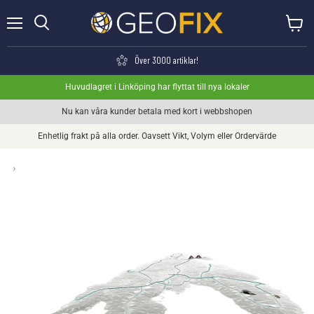
Meny
Visa va
Söka
Över 3000 artiklar!
Huvudlagret i Linköping har flyttat till nya lokaler
Nu kan våra kunder betala med kort i webbshopen
Enhetlig frakt på alla order. Oavsett Vikt, Volym eller Ordervärde
›