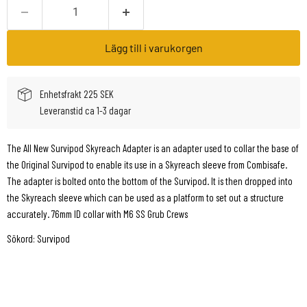
Lägg till i varukorgen
Enhetsfrakt 225 SEK
Leveranstid ca 1-3 dagar
The All New Survipod Skyreach Adapter is an adapter used to collar the base of
the Original Survipod to enable its use in a Skyreach sleeve from Combisafe.
The adapter is bolted onto the bottom of the Survipod. It is then dropped into
the Skyreach sleeve which can be used as a platform to set out a structure
accurately. 76mm ID collar with M6 SS Grub Crews
Sökord: Survipod