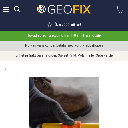
Meny
Visa va
Söka
Över 3000 artiklar!
Huvudlagret i Linköping har flyttat till nya lokaler
Nu kan våra kunder betala med kort i webbshopen
Enhetlig frakt på alla order. Oavsett Vikt, Volym eller Ordervärde
›