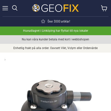
Meny
Visa va
Söka
Över 3000 artiklar!
Huvudlagret i Linköping har flyttat till nya lokaler
Nu kan våra kunder betala med kort i webbshopen
Enhetlig frakt på alla order. Oavsett Vikt, Volym eller Ordervärde
›