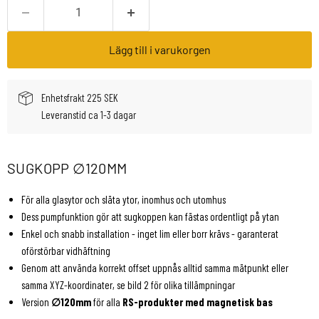
Lägg till i varukorgen
Enhetsfrakt 225 SEK
Leveranstid ca 1-3 dagar
SUGKOPP ∅120MM
För alla glasytor och släta ytor, inomhus och utomhus
Dess pumpfunktion gör att sugkoppen kan fästas ordentligt på ytan
Enkel och snabb installation - inget lim eller borr krävs - garanterat
oförstörbar vidhäftning
Genom att använda korrekt offset uppnås alltid samma mätpunkt eller
samma XYZ-koordinater, se bild 2 för olika tillämpningar
Version
∅120mm
för alla
RS-produkter med magnetisk bas