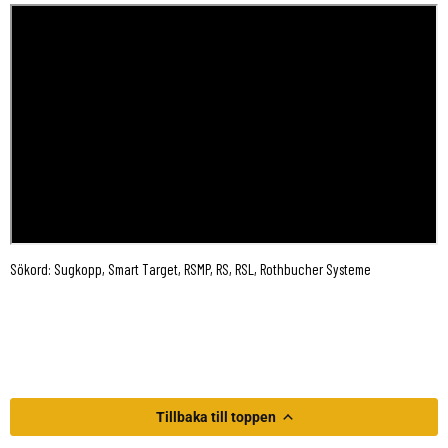
Sökord: Sugkopp, Smart Target, RSMP, RS, RSL, Rothbucher Systeme
Tillbaka till toppen