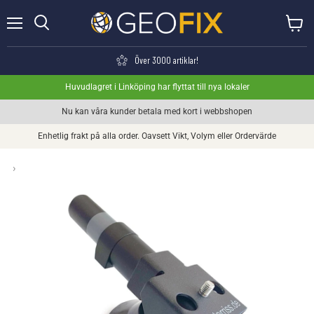
Meny
Visa va
Söka
Över 3000 artiklar!
Huvudlagret i Linköping har flyttat till nya lokaler
Nu kan våra kunder betala med kort i webbshopen
Enhetlig frakt på alla order. Oavsett Vikt, Volym eller Ordervärde
›