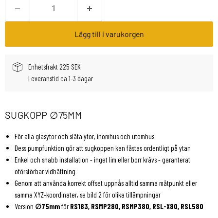
Lägg till i varukorgen
Enhetsfrakt 225 SEK
Leveranstid ca 1-3 dagar
SUGKOPP ∅75MM
För alla glasytor och släta ytor, inomhus och utomhus
Dess pumpfunktion gör att sugkoppen kan fästas ordentligt på ytan
Enkel och snabb installation - inget lim eller borr krävs - garanterat
oförstörbar vidhäftning
Genom att använda korrekt offset uppnås alltid samma mätpunkt eller
samma XYZ-koordinater, se bild 2 för olika tillämpningar
Version
∅75mm
för
RS183, RSMP280, RSMP380, RSL-X80, RSL580