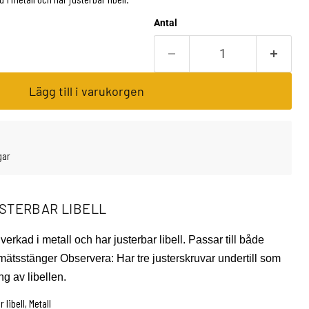
Antal
Lägg till i varukorgen
gar
STERBAR LIBELL
verkad i metall och har justerbar libell. Passar till både
ätsstänger Observera: Har tre justerskruvar undertill som
ng av libellen.
libell, Metall