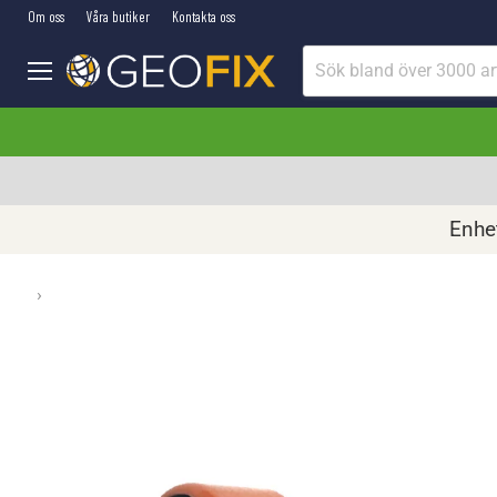
Om oss
Våra butiker
Kontakta oss
Meny
Enhet
›