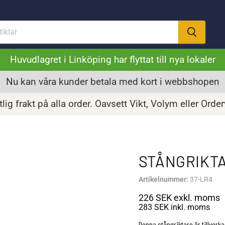
Huvudlagret i Linköping har flyttat till nya lokaler
Nu kan våra kunder betala med kort i webbshopen
lig frakt på alla order. Oavsett Vikt, Volym eller Orde
STÅNGRIKT
Artikelnummer:
37-LR4
226 SEK
exkl. moms
283 SEK
inkl. moms
Denna stångriktare är tillverkad