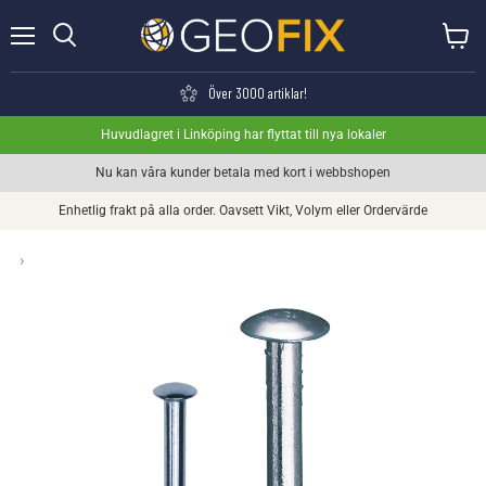
Meny
Visa va
Söka
Över 3000 artiklar!
Huvudlagret i Linköping har flyttat till nya lokaler
Nu kan våra kunder betala med kort i webbshopen
Enhetlig frakt på alla order. Oavsett Vikt, Volym eller Ordervärde
›