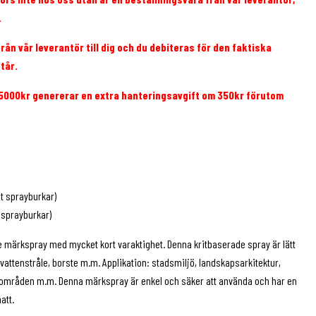
.
rån vår leverantör till dig och du debiteras för den faktiska
tår.
 5000kr genererar en extra hanteringsavgift om 350kr förutom
st sprayburkar)
t sprayburkar)
 märkspray med mycket kort varaktighet. Denna kritbaserade spray är lätt
 vattenstråle, borste m.m. Applikation: stadsmiljö, landskapsarkitektur,
 områden m.m. Denna märkspray är enkel och säker att använda och har en
att.