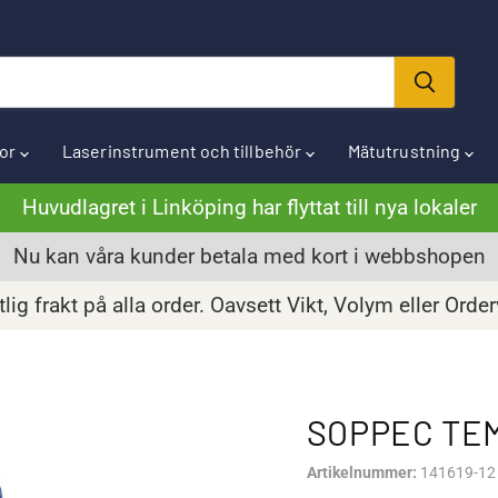
ror
Laserinstrument och tillbehör
Mätutrustning
Huvudlagret i Linköping har flyttat till nya lokaler
Nu kan våra kunder betala med kort i webbshopen
lig frakt på alla order. Oavsett Vikt, Volym eller Orde
SOPPEC TEM
Artikelnummer:
141619-12