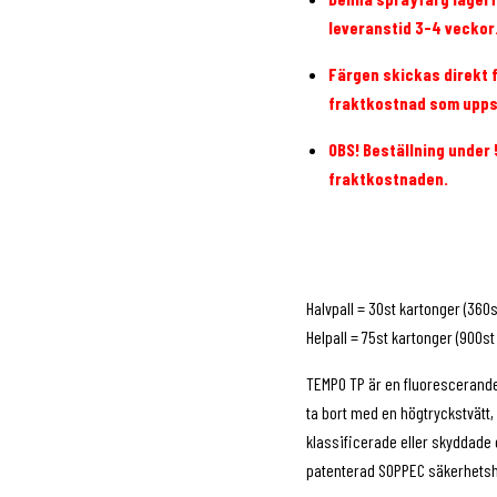
leveranstid 3-4 veckor
Färgen skickas direkt f
fraktkostnad som upps
OBS! Beställning under
fraktkostnaden.
Halvpall = 30st kartonger (360
Helpall = 75st kartonger (900s
TEMPO TP är en fluorescerande
ta bort med en högtryckstvätt,
klassificerade eller skyddade
patenterad SOPPEC säkerhetsh