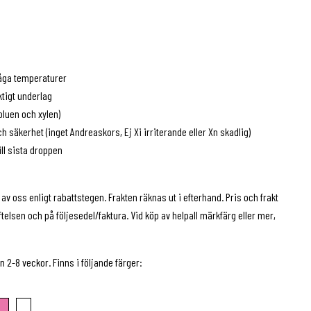
åga temperaturer
tigt underlag
oluen och xylen)
h säkerhet (inget Andreaskors, Ej Xi irriterande eller Xn skadlig)
ll sista droppen
av oss enligt rabattstegen. Frakten räknas ut i efterhand. Pris och frakt
telsen och på följesedel/faktura. Vid köp av helpall märkfärg eller mer,
 2-8 veckor. Finns i följande färger: