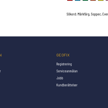
Sökord: Märkfärg, Soppec, Even
N
GEOFIX
Registrering
r
Serviceanmälan
Jobb
Kundberättelser