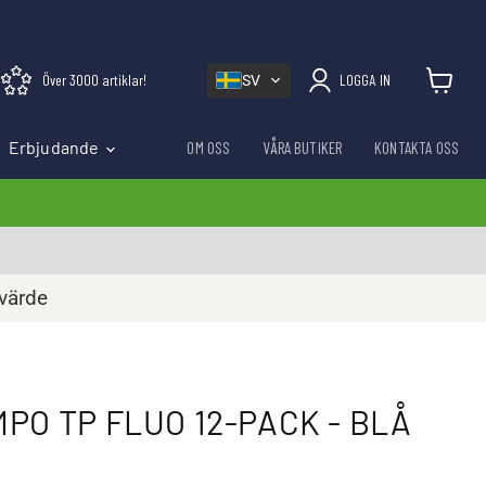
Över 3000 artiklar!
LOGGA IN
SV
Visa varu
Erbjudande
OM OSS
VÅRA BUTIKER
KONTAKTA OSS
rvärde
PO TP FLUO 12-PACK - BLÅ