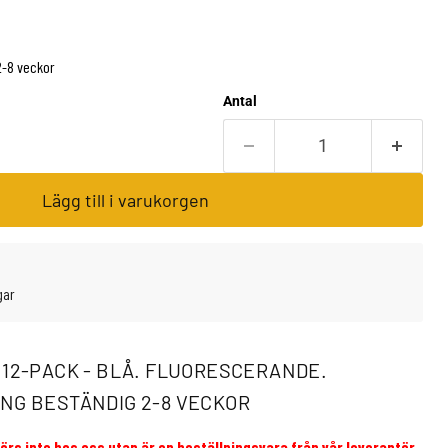
2-8 veckor
Antal
Lägg till i varukorgen
gar
 12-PACK - BLÅ. FLUORESCERANDE.
NG BESTÄNDIG 2-8 VECKOR
rs inte hos oss utan är en beställningsvara från vår leverantör,