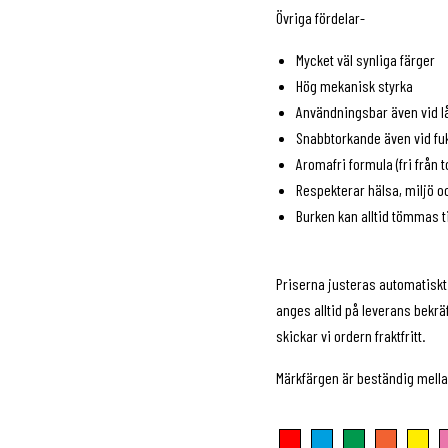
Övriga fördelar-
Mycket väl synliga färger
Hög mekanisk styrka
Användningsbar även vid l
Snabbtorkande även vid fuk
Aromafri formula (fri från t
Respekterar hälsa, miljö oc
Burken kan alltid tömmas ti
Priserna justeras automatiskt 
anges alltid på leverans bekräf
skickar vi ordern fraktfritt.
Märkfärgen är beständig mellan