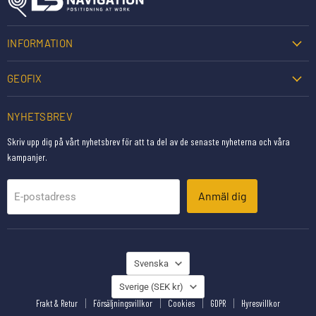
INFORMATION
GEOFIX
NYHETSBREV
Skriv upp dig på vårt nyhetsbrev för att ta del av de senaste nyheterna och våra
kampanjer.
Anmäl dig
E-postadress
SPRÅK
Svenska
LAND
Sverige
(SEK kr)
Frakt & Retur
Försäljningsvillkor
Cookies
GDPR
Hyresvillkor