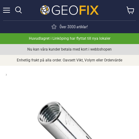
Meny
Visa va
Söka
Över 3000 artiklar!
Huvudlagret i Linköping har flyttat till nya lokaler
Nu kan våra kunder betala med kort i webbshopen
Enhetlig frakt på alla order. Oavsett Vikt, Volym eller Ordervärde
›