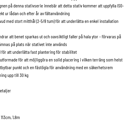
nen på denna stativserie innebär att detta stativ kommer att uppfylla ISO-
kt ur lådan och efter år av fältanvändning
vud med stort mitthål (2-5/8 tum) för att underlätta en enkel installation
drar att benet sparkas ut och oavsiktligt faller på hala ytor – förvaras på
ämnas på plats när stativet inte används
 för att underlätta fast plantering för stabilitet
utformade för att möjliggöra en solid placering i vilken terräng som helst
utbytbar punkt och en fästögla för användning med en säkerhetsrem
ing upp till 30 kg
etaljer
, 113cm, 1,8m