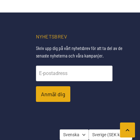
NYHETSBREV
Skriv upp dig på vårt nyhetsbrev för att ta del av de
senaste nyheterna och våra kampanjer.
E-postadress
Anmäl dig
SPRÅK
LAND
Svenska
Sverige
(SEK kr)