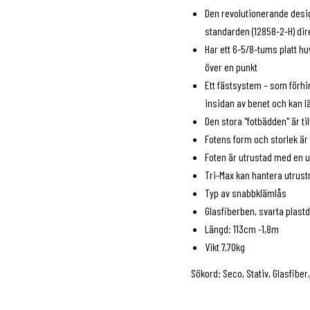
Den revolutionerande desig
standarden (12858-2-H) dire
Har ett 6-5/8-tums platt hu
över en punkt
Ett fästsystem – som förhin
insidan av benet och kan l
Den stora "fotbädden" är till
Fotens form och storlek är 
Foten är utrustad med en 
Tri-Max kan hantera utrustn
Typ av snabbklämlås
Glasfiberben, svarta plastd
Längd: 113cm -1,8m
Vikt 7,70kg
Sökord: Seco, Stativ, Glasfiber