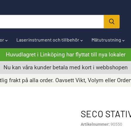
ror
Laserinstrument och tillbehör
Mätutrustning
Huvudlagret i Linköping har flyttat till nya lokaler
Nu kan våra kunder betala med kort i webbshopen
lig frakt på alla order. Oavsett Vikt, Volym eller Orde
SECO STATI
Artikelnummer:
90550