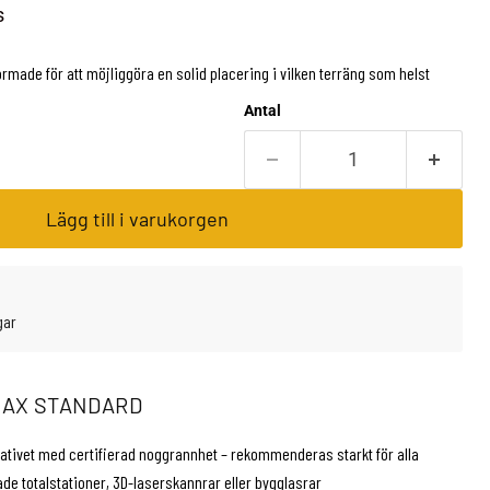
s
ormade för att möjliggöra en solid placering i vilken terräng som helst
Antal
Lägg till i varukorgen
gar
-MAX STANDARD
ativet med certifierad noggrannhet – rekommenderas starkt för alla
de totalstationer, 3D-laserskannrar eller bygglasrar