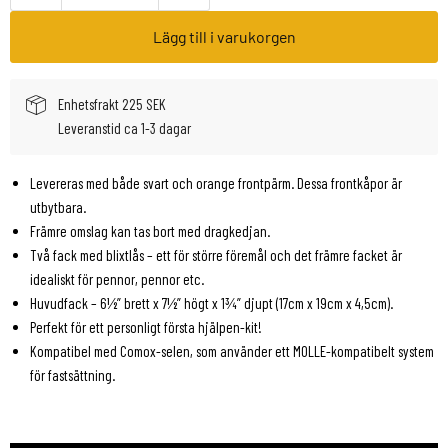
Lägg till i varukorgen
Enhetsfrakt 225 SEK
Leveranstid ca 1-3 dagar
Levereras med både svart och orange frontpärm. Dessa frontkåpor är
utbytbara.
Främre omslag kan tas bort med dragkedjan.
Två fack med blixtlås – ett för större föremål och det främre facket är
idealiskt för pennor, pennor etc.
Huvudfack – 6½” brett x 7½” högt x 1¾” djupt (17cm x 19cm x 4,5cm).
Perfekt för ett personligt första hjälpen-kit!
Kompatibel med Comox-selen, som använder ett MOLLE-kompatibelt system
för fastsättning.