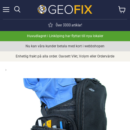
Meny
Visa va
Söka
Över 3000 artiklar!
Huvudlagret i Linköping har flyttat till nya lokaler
Nu kan våra kunder betala med kort i webbshopen
Enhetlig frakt på alla order. Oavsett Vikt, Volym eller Ordervärde
›