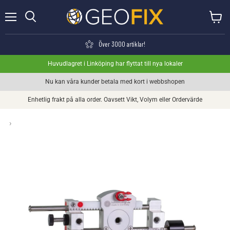
Meny
Visa va
Söka
Över 3000 artiklar!
Huvudlagret i Linköping har flyttat till nya lokaler
Nu kan våra kunder betala med kort i webbshopen
Enhetlig frakt på alla order. Oavsett Vikt, Volym eller Ordervärde
›