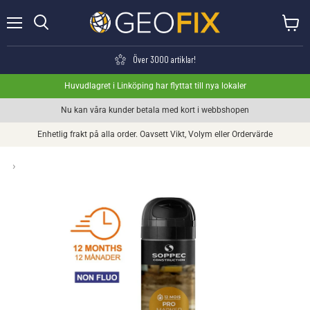
Meny
Visa va
Söka
Över 3000 artiklar!
Huvudlagret i Linköping har flyttat till nya lokaler
Nu kan våra kunder betala med kort i webbshopen
Enhetlig frakt på alla order. Oavsett Vikt, Volym eller Ordervärde
›