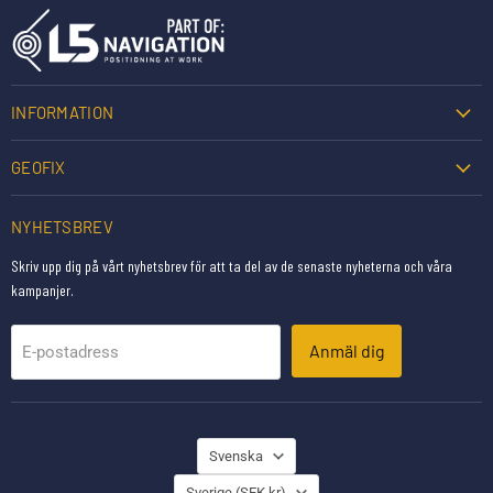
INFORMATION
GEOFIX
NYHETSBREV
Skriv upp dig på vårt nyhetsbrev för att ta del av de senaste nyheterna och våra
kampanjer.
Anmäl dig
E-postadress
SPRÅK
Svenska
LAND
Sverige
(SEK kr)