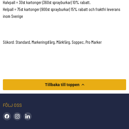
Halvpall = 30st kartonger (360st sprayburkar) 10% rabatt.
Helpall = 75st kartonger (900st sprayburkar) 15% rabatt och fraktfri leverans
inom Sverige
Sökord: Standard, Markeringsfärg, Märkfärg, Soppec, Pro Marker
Tillbaka till toppen
FÖLJ OSS
Hitta oss på Facebook
Hitta oss på Instagram
Hitta oss på LinkedIn