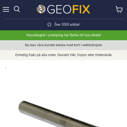
Meny
Visa va
Söka
Över 3000 artiklar!
Huvudlagret i Linköping har flyttat till nya lokaler
Nu kan våra kunder betala med kort i webbshopen
Enhetlig frakt på alla order. Oavsett Vikt, Volym eller Ordervärde
›