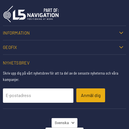
INFORMATION
GEOFIX
NYHETSBREV
Skriv upp dig på vårt nyhetsbrev för att ta del av de senaste nyheterna och våra
kampanjer.
Anmäl dig
E-postadress
SPRÅK
Svenska