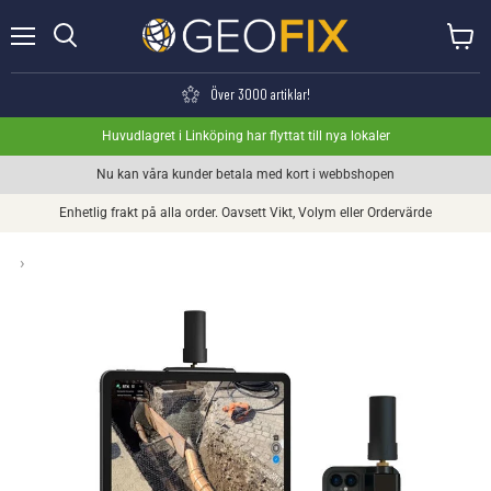
Meny
Visa va
Söka
Över 3000 artiklar!
Huvudlagret i Linköping har flyttat till nya lokaler
Nu kan våra kunder betala med kort i webbshopen
Enhetlig frakt på alla order. Oavsett Vikt, Volym eller Ordervärde
›