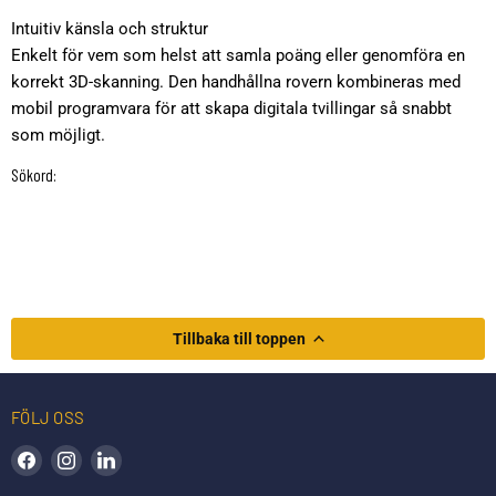
Intuitiv känsla och struktur
Enkelt för vem som helst att samla poäng eller genomföra en
korrekt 3D-skanning. Den handhållna rovern kombineras med
mobil programvara för att skapa digitala tvillingar så snabbt
som möjligt.
Sökord:
Tillbaka till toppen
FÖLJ OSS
Hitta oss på Facebook
Hitta oss på Instagram
Hitta oss på LinkedIn