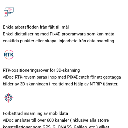
Enkla arbetsflöden från fält till mål
Enkel digitalisering med Pix4D-programvara som kan mäta
enskilda punkter eller skapa linjearbete från datainsamling.
RTK-positioneringsrover för 3D-skanning
viDoc RTK-rovern paras ihop med PIX4Dcatch för att geotagga
bilder av 3D-skanningen i realtid med hjälp av NTRIP-tjänster.
Förbättrad insamling av mobildata
viDoc ansluter till över 600 kanaler (inklusive alla större
konstellationer som GPS, GLONASS, Galileo, etc.) vilket