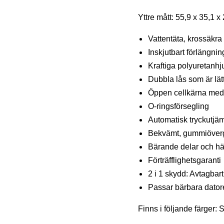
Yttre mått: 55,9 x 35,1 x
Vattentäta, krossäkr
Inskjutbart förlängni
Kraftiga polyuretanhjul
Dubbla lås som är lät
Öppen cellkärna med s
O-ringsförsegling
Automatisk tryckutjäm
Bekvämt, gummiövergj
Bärande delar och hän
Förträfflighetsgaranti
2 i 1 skydd: Avtagbart
Passar bärbara datore
Finns i följande färger: