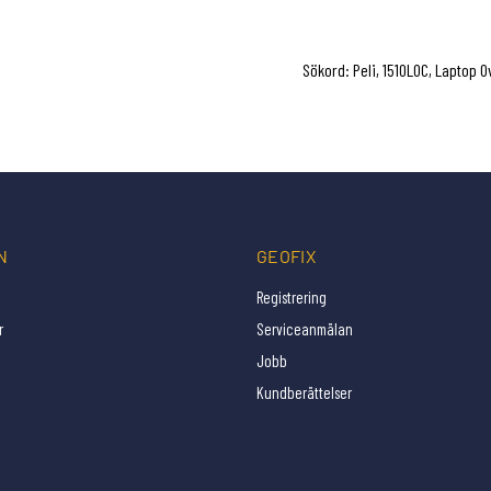
Sökord: Peli, 1510LOC, Laptop 
N
GEOFIX
Registrering
r
Serviceanmälan
Jobb
Kundberättelser