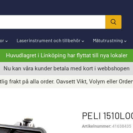
ror
Laserinstrument och tillbehör
Mätutrustning
Huvudlagret i Linköping har flyttat till nya lokaler
Nu kan våra kunder betala med kort i webbshopen
lig frakt på alla order. Oavsett Vikt, Volym eller Orde
PELI 1510LO
Artikelnummer:
41638435