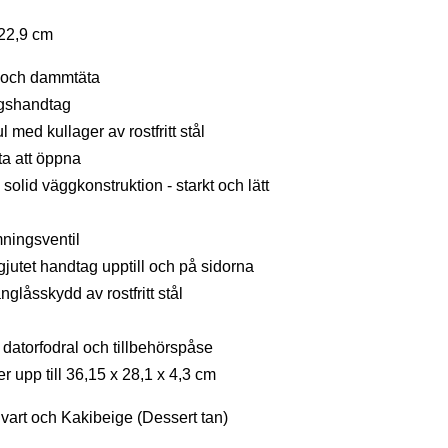
 22,9 cm
a och dammtäta
ngshandtag
 med kullager av rostfritt stål
ta att öppna
olid väggkonstruktion - starkt och lätt
ningsventil
utet handtag upptill och på sidorna
glåsskydd av rostfritt stål
 datorfodral och tillbehörspåse
r upp till 36,15 x 28,1 x 4,3 cm
 Svart och Kakibeige (Dessert tan)