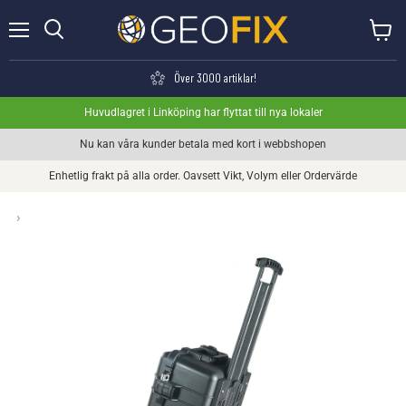
Meny
Visa va
Söka
Över 3000 artiklar!
Huvudlagret i Linköping har flyttat till nya lokaler
Nu kan våra kunder betala med kort i webbshopen
Enhetlig frakt på alla order. Oavsett Vikt, Volym eller Ordervärde
›